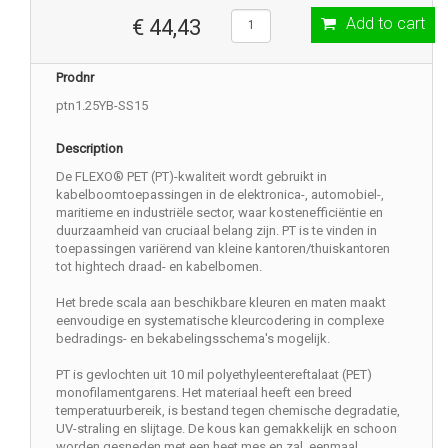
Add to cart
€ 44,43
Prodnr
ptn1.25YB-SS15
Description
De FLEXO® PET (PT)-kwaliteit wordt gebruikt in
kabelboomtoepassingen in de elektronica-, automobiel-,
maritieme en industriële sector, waar kostenefficiëntie en
duurzaamheid van cruciaal belang zijn. PT is te vinden in
toepassingen variërend van kleine kantoren/thuiskantoren
tot hightech draad- en kabelbomen.
Het brede scala aan beschikbare kleuren en maten maakt
eenvoudige en systematische kleurcodering in complexe
bedradings- en bekabelingsschema's mogelijk.
PT is gevlochten uit 10 mil polyethyleentereftalaat (PET)
monofilamentgarens. Het materiaal heeft een breed
temperatuurbereik, is bestand tegen chemische degradatie,
UV-straling en slijtage. De kous kan gemakkelijk en schoon
worden gesneden met een heet mes en zal, eenmaal