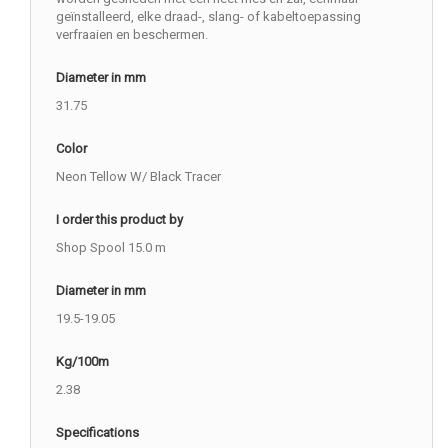
geïnstalleerd, elke draad-, slang- of kabeltoepassing
verfraaien en beschermen.
Diameter in mm
31.75
Color
Neon Tellow W/ Black Tracer
I order this product by
Shop Spool 15.0 m
Diameter in mm
19.5-19.05
Kg/100m
2.38
Specifications