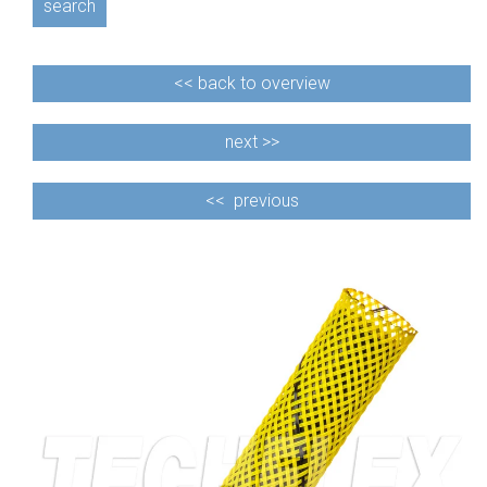
search
<<
back to overview
next >>
<<
previous