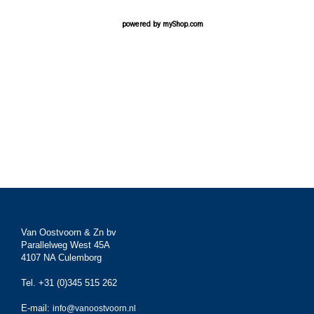
powered by
myShop.com
Van Oostvoorn & Zn bv
Parallelweg West 45A
4107 NA Culemborg
Tel. +31 (0)345 515 262
E-mail:
info@vanoostvoorn.nl