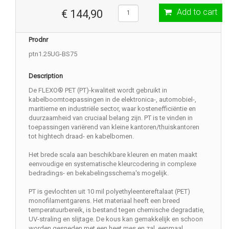
Add to cart
€ 144,90
Prodnr
ptn1.25UG-BS75
Description
De FLEXO® PET (PT)-kwaliteit wordt gebruikt in
kabelboomtoepassingen in de elektronica-, automobiel-,
maritieme en industriële sector, waar kostenefficiëntie en
duurzaamheid van cruciaal belang zijn. PT is te vinden in
toepassingen variërend van kleine kantoren/thuiskantoren
tot hightech draad- en kabelbomen.
Het brede scala aan beschikbare kleuren en maten maakt
eenvoudige en systematische kleurcodering in complexe
bedradings- en bekabelingsschema's mogelijk.
PT is gevlochten uit 10 mil polyethyleentereftalaat (PET)
monofilamentgarens. Het materiaal heeft een breed
temperatuurbereik, is bestand tegen chemische degradatie,
UV-straling en slijtage. De kous kan gemakkelijk en schoon
worden gesneden met een heet mes en zal, eenmaal