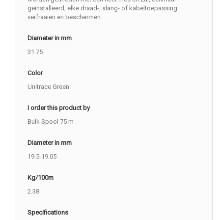
geïnstalleerd, elke draad-, slang- of kabeltoepassing
verfraaien en beschermen.
Diameter in mm
31.75
Color
Unitrace Green
I order this product by
Bulk Spool 75 m
Diameter in mm
19.5-19.05
Kg/100m
2.38
Specifications