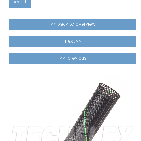
search
<<
back to overview
next >>
<<
previous