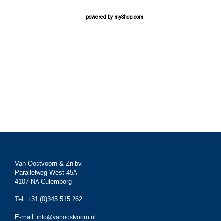
powered by
myShop.com
Van Oostvoorn & Zn bv
Parallelweg West 45A
4107 NA Culemborg
Tel. +31 (0)345 515 262
E-mail:
info@vanoostvoorn.nl