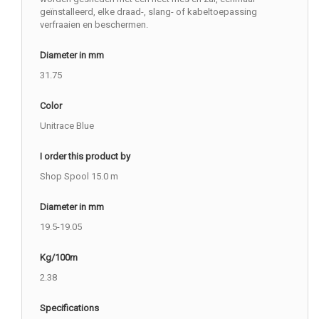
geïnstalleerd, elke draad-, slang- of kabeltoepassing
verfraaien en beschermen.
Diameter in mm
31.75
Color
Unitrace Blue
I order this product by
Shop Spool 15.0 m
Diameter in mm
19.5-19.05
Kg/100m
2.38
Specifications