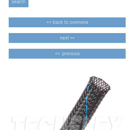
search
<<
back to overview
next >>
<<
previous