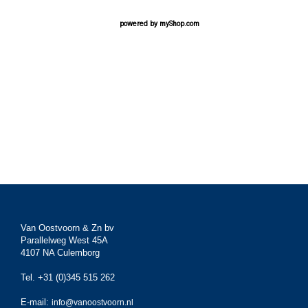
powered by
myShop.com
Van Oostvoorn & Zn bv
Parallelweg West 45A
4107 NA Culemborg
Tel. +31 (0)345 515 262
E-mail:
info@vanoostvoorn.nl