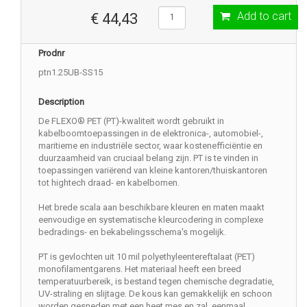
Add to cart
€ 44,43
Prodnr
ptn1.25UB-SS15
Description
De FLEXO® PET (PT)-kwaliteit wordt gebruikt in
kabelboomtoepassingen in de elektronica-, automobiel-,
maritieme en industriële sector, waar kostenefficiëntie en
duurzaamheid van cruciaal belang zijn. PT is te vinden in
toepassingen variërend van kleine kantoren/thuiskantoren
tot hightech draad- en kabelbomen.
Het brede scala aan beschikbare kleuren en maten maakt
eenvoudige en systematische kleurcodering in complexe
bedradings- en bekabelingsschema's mogelijk.
PT is gevlochten uit 10 mil polyethyleentereftalaat (PET)
monofilamentgarens. Het materiaal heeft een breed
temperatuurbereik, is bestand tegen chemische degradatie,
UV-straling en slijtage. De kous kan gemakkelijk en schoon
worden gesneden met een heet mes en zal, eenmaal