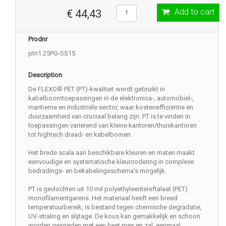
Add to cart
€ 44,43
Prodnr
ptn1.25PG-SS15
Description
De FLEXO® PET (PT)-kwaliteit wordt gebruikt in
kabelboomtoepassingen in de elektronica-, automobiel-,
maritieme en industriële sector, waar kostenefficiëntie en
duurzaamheid van cruciaal belang zijn. PT is te vinden in
toepassingen variërend van kleine kantoren/thuiskantoren
tot hightech draad- en kabelbomen.
Het brede scala aan beschikbare kleuren en maten maakt
eenvoudige en systematische kleurcodering in complexe
bedradings- en bekabelingsschema's mogelijk.
PT is gevlochten uit 10 mil polyethyleentereftalaat (PET)
monofilamentgarens. Het materiaal heeft een breed
temperatuurbereik, is bestand tegen chemische degradatie,
UV-straling en slijtage. De kous kan gemakkelijk en schoon
worden gesneden met een heet mes en zal, eenmaal