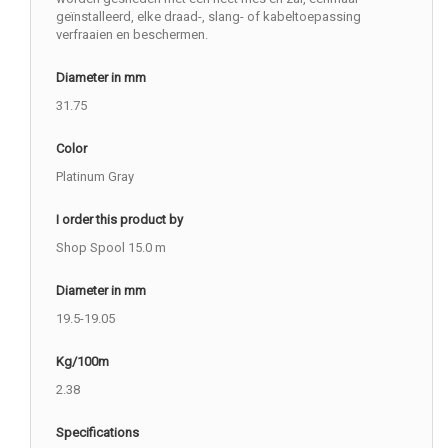
geïnstalleerd, elke draad-, slang- of kabeltoepassing
verfraaien en beschermen.
Diameter in mm
31.75
Color
Platinum Gray
I order this product by
Shop Spool 15.0 m
Diameter in mm
19.5-19.05
Kg/100m
2.38
Specifications