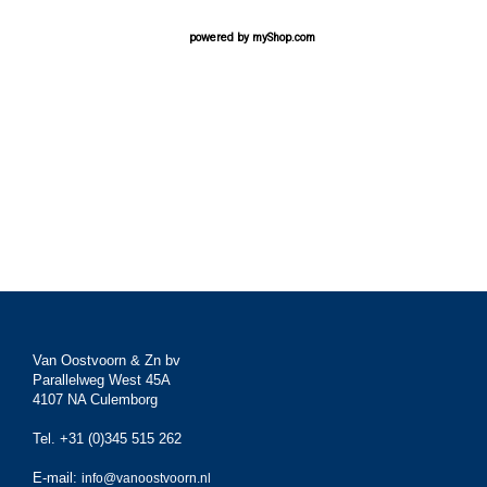
powered by
myShop.com
Van Oostvoorn & Zn bv
Parallelweg West 45A
4107 NA Culemborg
Tel. +31 (0)345 515 262
E-mail:
info@vanoostvoorn.nl