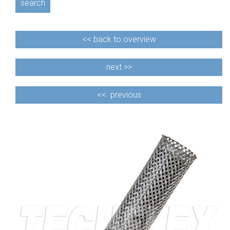
search
<<
back to overview
next >>
<<
previous