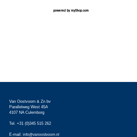
powered by
myShop.com
Van Oostvoorn & Zn bv
Parallelweg West 45A
4107 NA Culemborg
Tel. +31 (0)345 515 262
E-mail:
info@vanoostvoorn.nl