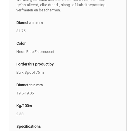
geïnstalleerd, elke draad-, slang- of kabeltoepassing
verfraaien en beschermen.
Diameter in mm
31.75
Color
Neon Blue Fluorescent
I order this product by
Bulk Spool 75 m
Diameter in mm
19.5-19.05
Kg/100m
2.38
Specifications