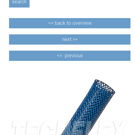
search
<<
back to overview
next >>
<<
previous