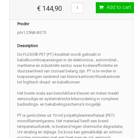
Add to cart
€ 144,90
Prodnr
ptn1.25NB-BS75
Description
De FLEXO® PET (PT)-kwaliteit wordt gebruikt in
kabelboomtoepassingen in de elektronica-, automobiel-,
maritieme en industriële sector, waar kostenefficiëntie en
duurzaamheid van cruciaal belang zijn. PT is te vinden in
toepassingen variërend van kleine kantoren/thuiskantoren
tot hightech draad- en kabelbomen.
Het brede scala aan beschikbare kleuren en maten maakt
eenvoudige en systematische kleurcodering in complexe
bedradings- en bekabelingsschema's mogelijk.
PT is gevlochten uit 10 mil polyethyleentereftalaat (PET)
monofilamentgarens. Het materiaal heeft een breed
temperatuurbereik, is bestand tegen chemische degradatie,
UV-straling en slijtage. De kous kan gemakkelijk en schoon
worden gesneden met een heet mes en zal, eenmaal