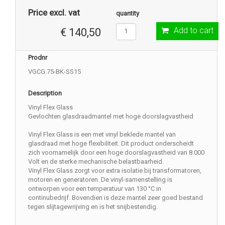
Price excl. vat
quantity
Add to cart
€ 140,50
Prodnr
VGCG.75-BK-SS15
Description
Vinyl Flex Glass
Gevlochten glasdraadmantel met hoge doorslagvastheid
Vinyl Flex Glass is een met vinyl beklede mantel van
glasdraad met hoge flexibiliteit. Dit product onderscheidt
zich voornamelijk door een hoge doorslagvastheid van 8.000
Volt en de sterke mechanische belastbaarheid.
Vinyl Flex Glass zorgt voor extra isolatie bij transformatoren,
motoren en generatoren. De vinyl-samenstelling is
ontworpen voor een temperatuur van 130 °C in
continubedrijf. Bovendien is deze mantel zeer goed bestand
tegen slijtagewrijving en is het snijbestendig.