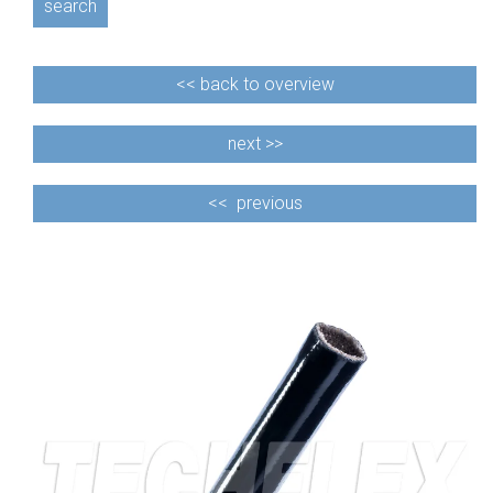
search
<<
back to overview
next >>
<<
previous