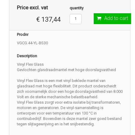
Price excl. vat
quantity
Add to cart
€ 137,44
Prodnr
VGCG.44-YL-BS30
Description
Vinyl Flex Glass
Gevlochten glasdraadmantel met hoge doorslagvastheid
Vinyl Flex Glass is een met vinyl beklede mantel van
glasdraad met hoge flexibiliteit. Dit product onderscheidt
zich voornamelijk door een hoge doorslagvastheid van 8.000
Volt en de sterke mechanische belastbaarheid.
Vinyl Flex Glass zorgt voor extra isolatie bij transformatoren,
motoren en generatoren. De vinyl-samenstelling is
ontworpen voor een temperatuur van 130 °C in
continubedrijf. Bovendien is deze mantel zeer goed bestand
tegen slijtagewrijving en is het snijbestendig.