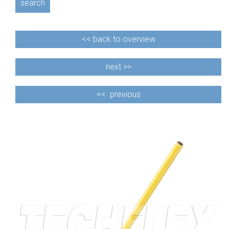
search
<<
back to overview
next >>
<<
previous