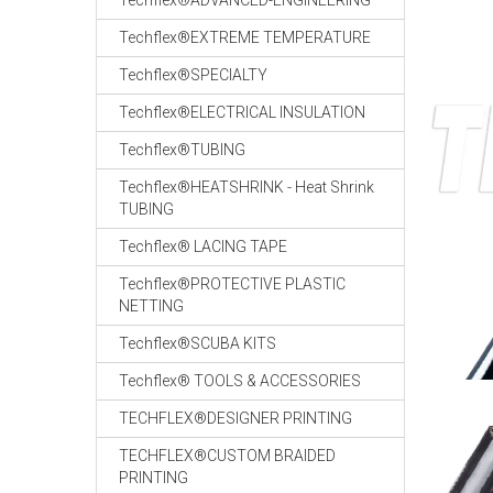
Techflex®ADVANCED-ENGINEERING
Techflex®EXTREME TEMPERATURE
Techflex®SPECIALTY
Techflex®ELECTRICAL INSULATION
Techflex®TUBING
Techflex®HEATSHRINK - Heat Shrink
TUBING
Techflex® LACING TAPE
Techflex®PROTECTIVE PLASTIC
NETTING
Techflex®SCUBA KITS
Techflex® TOOLS & ACCESSORIES
TECHFLEX®DESIGNER PRINTING
TECHFLEX®CUSTOM BRAIDED
PRINTING