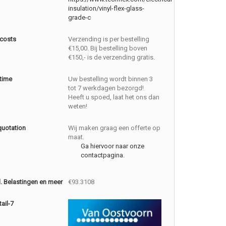
insulation/vinyl-flex-glass-
grade-c
 costs
Verzending is per bestelling
€15,00. Bij bestelling boven
€150,- is de verzending gratis.
 time
Uw bestelling wordt binnen 3
tot 7 werkdagen bezorgd!
Heeft u spoed, laat het ons dan
weten!
quotation
Wij maken graag een offerte op
maat.
Ga hiervoor naar onze
contactpagina.
cl. Belastingen en meer
€93.3108
ail-7