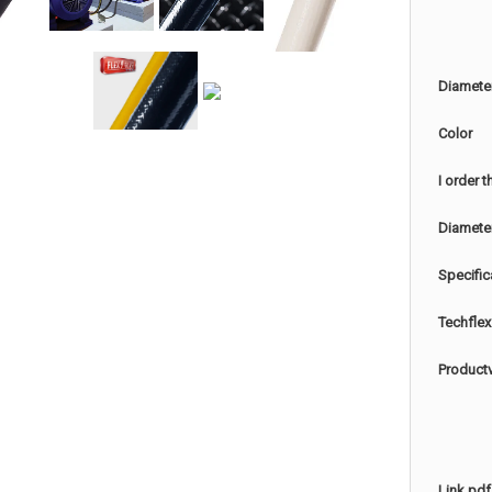
Diamete
Color
I order 
Diamete
Specific
Techflex
Product
Link pdf