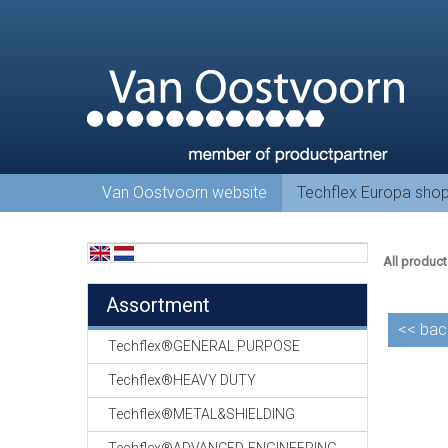
Van Oostvoorn website
Techflex Europa sho
All product
Assortment
<<
bac
Techflex®GENERAL PURPOSE
Techflex®HEAVY DUTY
Techflex®METAL&SHIELDING