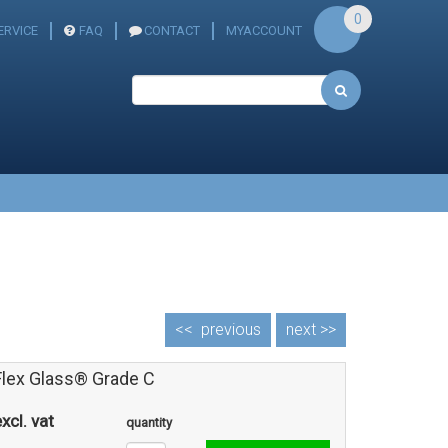
0
RVICE
FAQ
CONTACT
MYACCOUNT
<<
previous
next >>
Flex Glass® Grade C
xcl. vat
quantity