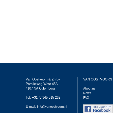
Van Oostvoorn & Zn bv
VAN OOSTVOORN
Parallelweg West 45A
4107 NA Culemborg
About us
News
Tel. +31 (0)345 515 262
FAQ
E-mail:
info@vanoostvoorn.nl