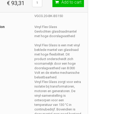
Add to cart
€ 93,31
VGCG.20-BK-BS150
ion
Vinyl Flex Glass
Gevlochten glasdraadmantel
met hoge doorslagvastheid
Vinyl Flex Glass is een met vinyl
beklede mantel van glasdraad
met hoge flexibiliteit. Dit
product onderscheidt zich
voornamelijk door een hoge
doorslagvastheid van 8.000
Volt en de sterke mechanische
belastbaarheid.
Vinyl Flex Glass zorgt voor extra
isolatie bij transformatoren,
motoren en generatoren. De
vinyl-samenstelling is
ontworpen voor een
temperatuur van 130 °C in
continubedrijf. Bovendien is
deze mantel zeer goed bestand