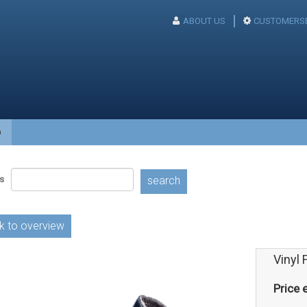
ABOUT US
CUSTOMERSE
p
s
search
k to overview
Vinyl 
Price e