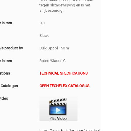
tegen slijtagewrijving en is het
snijbestendig.
r in mm
0.8
Black
this product by
Bulk Spool 150 m
r in mm
Rated/Klasse C
ations
TECHNICAL SPECIFICATIONS
 Catalogus
OPEN TECHFLEX CATALOGUS
video
https://www.techflex.com/electrical-