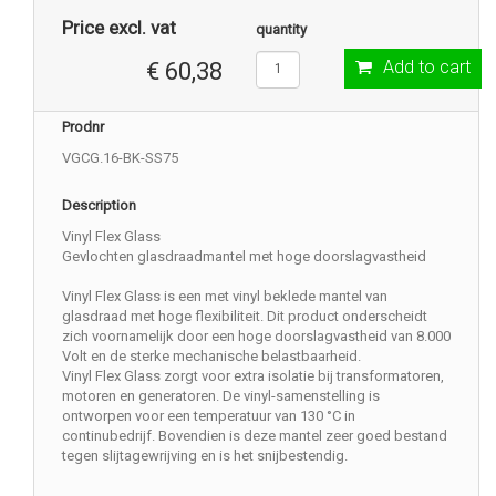
Price excl. vat
quantity
Add to cart
€ 60,38
Prodnr
VGCG.16-BK-SS75
Description
Vinyl Flex Glass
Gevlochten glasdraadmantel met hoge doorslagvastheid
Vinyl Flex Glass is een met vinyl beklede mantel van
glasdraad met hoge flexibiliteit. Dit product onderscheidt
zich voornamelijk door een hoge doorslagvastheid van 8.000
Volt en de sterke mechanische belastbaarheid.
Vinyl Flex Glass zorgt voor extra isolatie bij transformatoren,
motoren en generatoren. De vinyl-samenstelling is
ontworpen voor een temperatuur van 130 °C in
continubedrijf. Bovendien is deze mantel zeer goed bestand
tegen slijtagewrijving en is het snijbestendig.