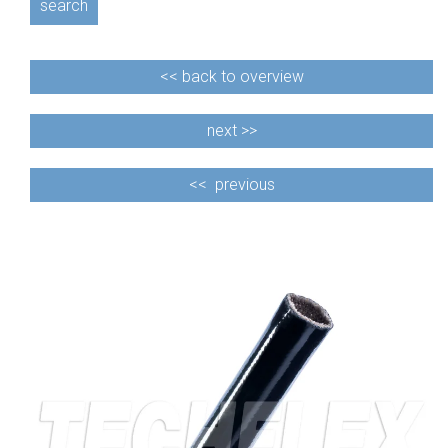
search
<<
back to overview
next >>
<<
previous