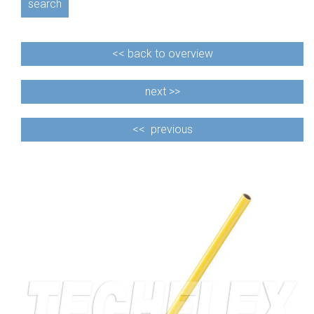
search
<<
back to overview
next >>
<<
previous