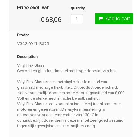
Price excl. vat
quantity
Add to cart
€ 68,06
Prodnr
VGCG.09-YL-BS75
Description
Vinyl Flex Glass
Gevlochten glasdraadmantel met hoge doorslagvastheid
Vinyl Flex Glass is een met vinyl beklede mantel van
glasdraad met hoge flexibiliteit. Dit product onderscheidt
zich voornamelijk door een hoge doorslagvastheid van 8.000
Volt en de sterke mechanische belastbaarheid.
Vinyl Flex Glass zorgt voor extra isolatie bij transformatoren,
motoren en generatoren. De vinyl-samenstelling is
ontworpen voor een temperatuur van 130 °C in
continubedrijf. Bovendien is deze mantel zeer goed bestand
tegen slijtagewrijving en is het snijbestendig.