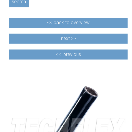
search
<<
back to overview
next >>
<<
previous