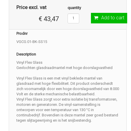
Price excl. vat
quantity
Add to cart
€ 43,47
Prodnr
VGCG.01-BK-SS15
Description
Vinyl Flex Glass
Gevlochten glasdraadmantel met hoge doorslagvastheid
Vinyl Flex Glass is een met vinyl beklede mantel van
glasdraad met hoge flexibiliteit. Dit product onderscheidt
zich voornamelijk door een hoge doorslagvastheid van 8.000
Volt en de sterke mechanische belastbaarheid.
Vinyl Flex Glass zorgt voor extra isolatie bij transformatoren,
motoren en generatoren. De vinyl-samenstelling is
ontworpen voor een temperatuur van 130 °C in
continubedrijf. Bovendien is deze mantel zeer goed bestand
tegen slijtagewrijving en is het snijbestendig.