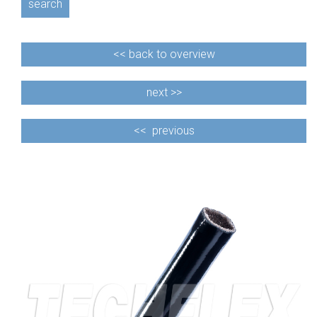
search
<<
back to overview
next >>
<<
previous