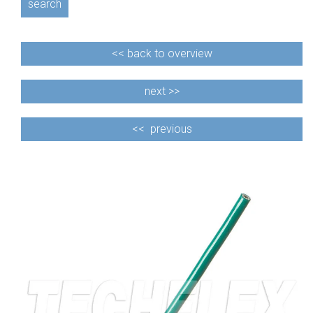
search
<<
back to overview
next >>
<<
previous