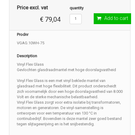
Price excl. vat
quantity
Add to cart
€ 79,04
Prodnr
VGAG.10WH-75
Description
Vinyl Flex Glass
Gevlochten glasdraadmantel met hoge doorslagvastheid
Vinyl Flex Glass is een met vinyl beklede mantel van
glasdraad met hoge flexibiliteit. Dit product onderscheidt
zich voornamelijk door een hoge doorslagvastheid van 8.000
Volt en de sterke mechanische belastbaarheid.
Vinyl Flex Glass zorgt voor extra isolatie bij transformatoren,
motoren en generatoren. De vinyl-samenstelling is
ontworpen voor een temperatuur van 130 °C in
continubedrijf. Bovendien is deze mantel zeer goed bestand
tegen slijtagewrijving en is het snijbestendig.