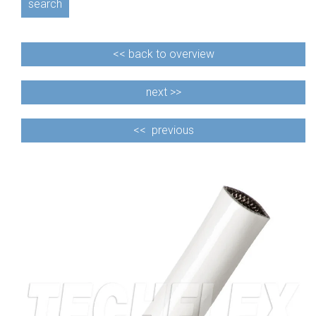
search
<<
back to overview
next >>
<<
previous