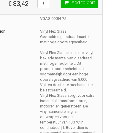
Add to cart
€ 83,42
VGAG.09GN-75
ion
Vinyl Flex Glass
Gevlochten glasdraadmantel
met hoge doorslagvastheid
Vinyl Flex Glass is een met vinyl
beklede mantel van glasdraad
met hoge flexibiliteit. Dit
product onderscheidt zich
voornamelijk door een hoge
doorslagvastheid van 8.000
Volt en de sterke mechanische
belastbaarheid.
Vinyl Flex Glass zorgt voor extra
isolatie bij transformatoren,
motoren en generatoren. De
vinyl-samenstelling is
ontworpen voor een
temperatuur van 130 °C in
continubedrijf. Bovendien is
deze mantel zeer goed bestand