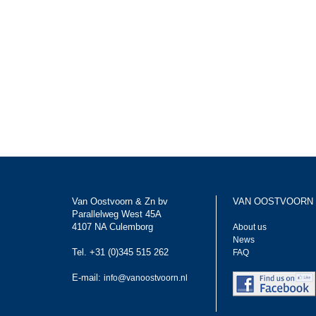
Van Oostvoorn & Zn bv
VAN OOSTVOORN
Parallelweg West 45A
4107 NA Culemborg
About us
News
Tel. +31 (0)345 515 262
FAQ
E-mail:
info@vanoostvoorn.nl