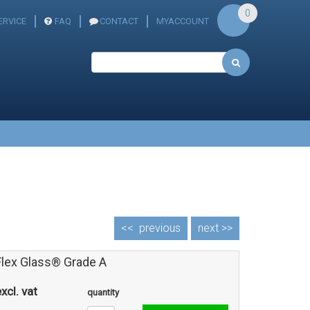
0
RVICE
FAQ
CONTACT
MYACCOUNT
<<
previous
next >>
Flex Glass® Grade A
xcl. vat
quantity