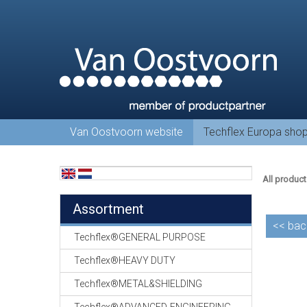
Van Oostvoorn website
Techflex Europa sho
All product
Assortment
<<
bac
Techflex®GENERAL PURPOSE
Techflex®HEAVY DUTY
Techflex®METAL&SHIELDING