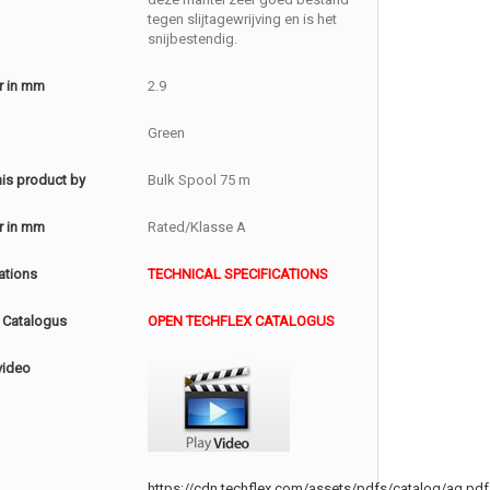
tegen slijtagewrijving en is het
snijbestendig.
r in mm
2.9
Green
this product by
Bulk Spool 75 m
r in mm
Rated/Klasse A
ations
TECHNICAL SPECIFICATIONS
 Catalogus
OPEN TECHFLEX CATALOGUS
video
https://cdn.techflex.com/assets/pdfs/catalog/ag.pdf