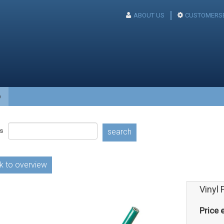
ABOUT US
CUSTOMERSE
p
s
search
k to overview
Vinyl 
Price e