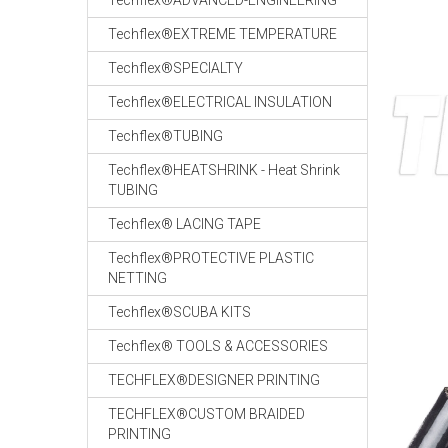
Techflex®ADVANCED-ENGINEERING
Techflex®EXTREME TEMPERATURE
Techflex®SPECIALTY
Techflex®ELECTRICAL INSULATION
Techflex®TUBING
Techflex®HEATSHRINK - Heat Shrink
TUBING
Techflex® LACING TAPE
Techflex®PROTECTIVE PLASTIC
NETTING
Techflex®SCUBA KITS
Techflex® TOOLS & ACCESSORIES
TECHFLEX®DESIGNER PRINTING
TECHFLEX®CUSTOM BRAIDED
PRINTING