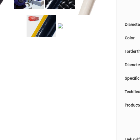
Diamete
Color
I order 
Diamete
Specific
Techflex
Product
Link pdf