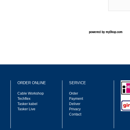
powered by
myShop.com
ORDER ONLINE
SERVICE
Cable Workshop
Order
Techflex
Payment
Tasker kabel
Deliver
Tasker Live
Privacy
Contact