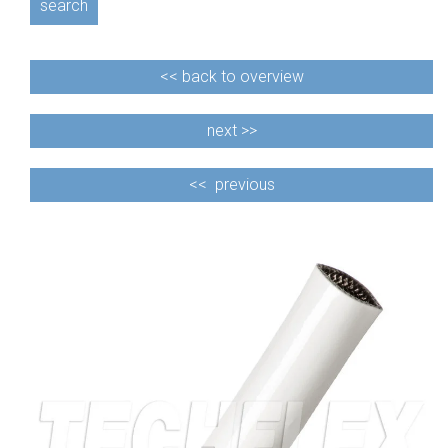
search
<<
back to overview
next >>
<<
previous