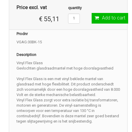
Price excl. vat
quantity
Add to cart
€ 55,11
Prodnr
VGAG.00BK-15
Description
Vinyl Flex Glass
Gevlochten glasdraadmantel met hoge doorslagvastheid
Vinyl Flex Glass is een met vinyl beklede mantel van
glasdraad met hoge flexibiliteit. Dit product onderscheidt
zich voornamelijk door een hoge doorslagvastheid van 8.000
Volt en de sterke mechanische belastbaarheid.
Vinyl Flex Glass zorgt voor extra isolatie bij transformatoren,
motoren en generatoren. De vinyl-samenstelling is
ontworpen voor een temperatuur van 130 °C in
continubedrijf. Bovendien is deze mantel zeer goed bestand
tegen slijtagewrijving en is het snijbestendig.