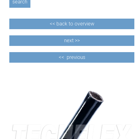
search
<<
back to overview
next >>
<<
previous