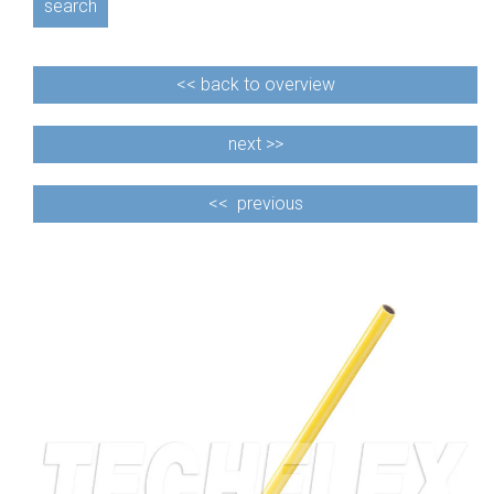
search
<<
back to overview
next >>
<<
previous