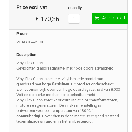
Price excl. vat
quantity
Add to cart
€ 170,36
Prodnr
VGAG.0.44YL-30
Description
Vinyl Flex Glass
Gevlochten glasdraadmantel met hoge doorslagvastheid
Vinyl Flex Glass is een met vinyl beklede mantel van
glasdraad met hoge flexibiliteit. Dit product onderscheidt
zich voornamelijk door een hoge doorslagvastheid van 8.000
Volt en de sterke mechanische belastbaarheid.
Vinyl Flex Glass zorgt voor extra isolatie bij transformatoren,
motoren en generatoren. De vinyl-samenstelling is
ontworpen voor een temperatuur van 130 °C in
continubedrijf. Bovendien is deze mantel zeer goed bestand
tegen slijtagewrijving en is het snijbestendig.