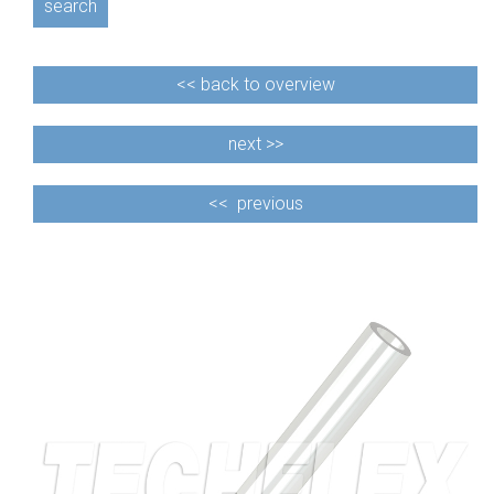
search
<<
back to overview
next >>
<<
previous