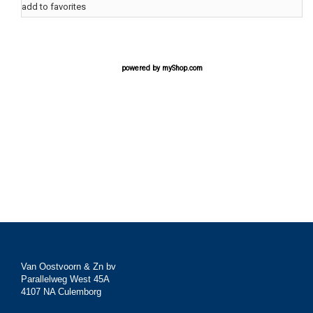
add to favorites
powered by
myShop.com
Van Oostvoorn & Zn bv
Parallelweg West 45A
4107 NA Culemborg