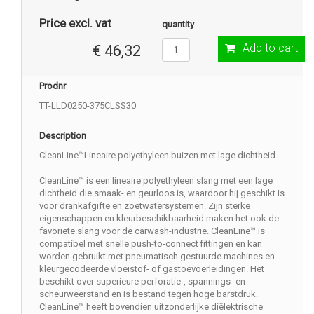
Price excl. vat
quantity
Add to cart
€ 46,32
Prodnr
TT-LLD0250-375CLSS30
Description
CleanLine™Lineaire polyethyleen buizen met lage dichtheid
CleanLine™ is een lineaire polyethyleen slang met een lage
dichtheid die smaak- en geurloos is, waardoor hij geschikt is
voor drankafgifte en zoetwatersystemen. Zijn sterke
eigenschappen en kleurbeschikbaarheid maken het ook de
favoriete slang voor de carwash-industrie. CleanLine™ is
compatibel met snelle push-to-connect fittingen en kan
worden gebruikt met pneumatisch gestuurde machines en
kleurgecodeerde vloeistof- of gastoevoerleidingen. Het
beschikt over superieure perforatie-, spannings- en
scheurweerstand en is bestand tegen hoge barstdruk.
CleanLine™ heeft bovendien uitzonderlijke diëlektrische