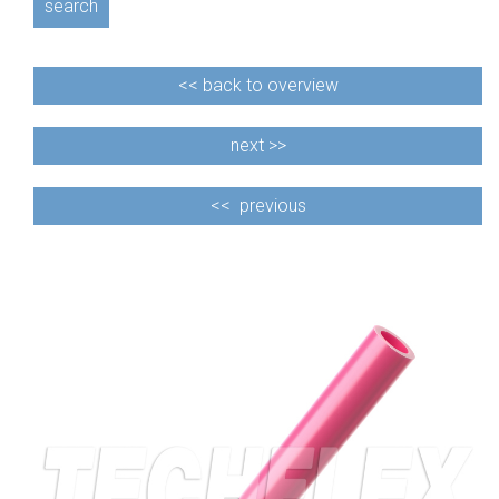
search
<<
back to overview
next >>
<<
previous