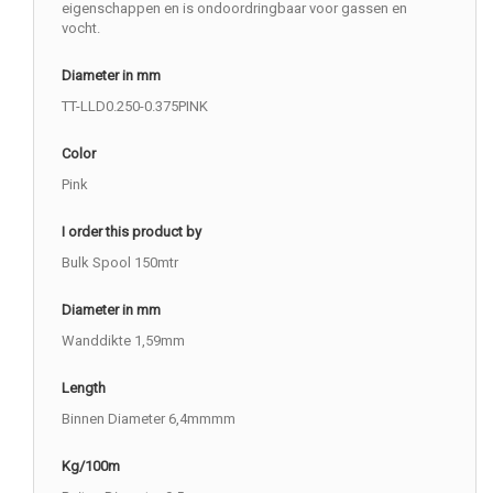
eigenschappen en is ondoordringbaar voor gassen en
vocht.
Diameter in mm
TT-LLD0.250-0.375PINK
Color
Pink
I order this product by
Bulk Spool 150mtr
Diameter in mm
Wanddikte 1,59mm
Length
Binnen Diameter 6,4mmmm
Kg/100m