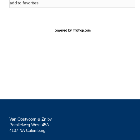
add to favorites
powered by
myShop.com
Van Oostvoorn & Zn bv
Parallelweg West 45A
4107 NA Culemborg