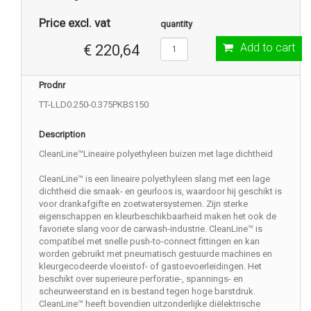
Price excl. vat
quantity
Add to cart
€ 220,64
Prodnr
TT-LLD0.250-0.375PKBS150
Description
CleanLine™Lineaire polyethyleen buizen met lage dichtheid
CleanLine™ is een lineaire polyethyleen slang met een lage
dichtheid die smaak- en geurloos is, waardoor hij geschikt is
voor drankafgifte en zoetwatersystemen. Zijn sterke
eigenschappen en kleurbeschikbaarheid maken het ook de
favoriete slang voor de carwash-industrie. CleanLine™ is
compatibel met snelle push-to-connect fittingen en kan
worden gebruikt met pneumatisch gestuurde machines en
kleurgecodeerde vloeistof- of gastoevoerleidingen. Het
beschikt over superieure perforatie-, spannings- en
scheurweerstand en is bestand tegen hoge barstdruk.
CleanLine™ heeft bovendien uitzonderlijke diëlektrische