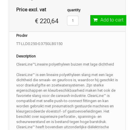
Price excl. vat
quantity
Add to cart
€ 220,64
Prodnr
TT-LLD0.250-0.375GLBS150
Description
CleanLine™Lineaire polyethyleen buizen met lage dichtheid
CleanLine™ is een lineaire polyethyleen slang met een lage
dichtheid die smaak- en geurloos is, waardoor hij geschikt is
voor drankafgifte en zoetwatersystemen. Zijn sterke
eigenschappen en kleurbeschikbaarheid maken het ook de
favoriete slang voor de carwash-industrie. CleanLine™ is
compatibel met snelle push-to-connect fittingen en kan
worden gebruikt met pneumatisch gestuurde machines en
kleurgecodeerde vloeistof- of gastoevoerleidingen. Het
beschikt over superieure perforatie-, spannings- en
scheurweerstand en is bestand tegen hoge barstdruk.
CleanLine™ heeft bovendien uitzonderlijke diëlektrische