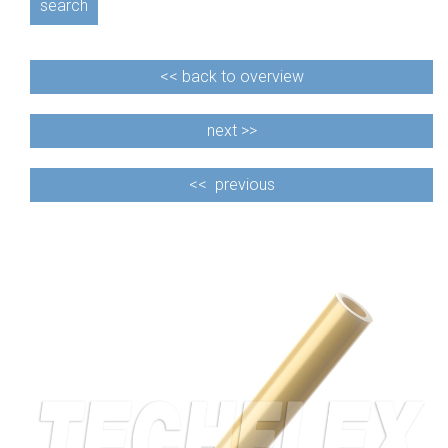
search
<<
back to overview
next >>
<<
previous