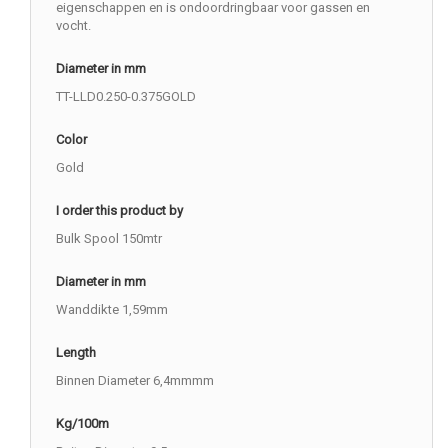
eigenschappen en is ondoordringbaar voor gassen en
vocht.
Diameter in mm
TT-LLD0.250-0.375GOLD
Color
Gold
I order this product by
Bulk Spool 150mtr
Diameter in mm
Wanddikte 1,59mm
Length
Binnen Diameter 6,4mmmm
Kg/100m