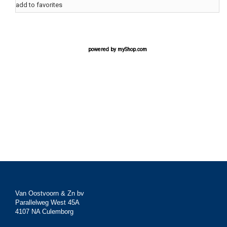
add to favorites
powered by
myShop.com
Van Oostvoorn & Zn bv
Parallelweg West 45A
4107 NA Culemborg