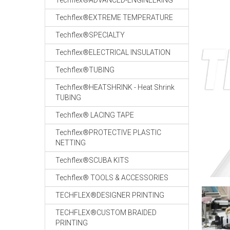
Techflex®ADVANCED-ENGINEERING
Techflex®EXTREME TEMPERATURE
Techflex®SPECIALTY
Techflex®ELECTRICAL INSULATION
Techflex®TUBING
Techflex®HEATSHRINK - Heat Shrink
TUBING
Techflex® LACING TAPE
Techflex®PROTECTIVE PLASTIC
NETTING
Techflex®SCUBA KITS
Techflex® TOOLS & ACCESSORIES
TECHFLEX®DESIGNER PRINTING
TECHFLEX®CUSTOM BRAIDED
PRINTING