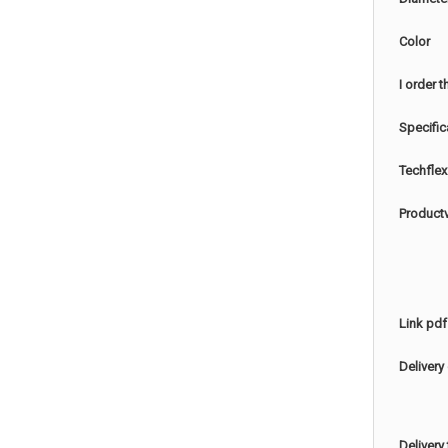
Color
I order 
Specific
Techflex
Product
Link pdf
Delivery
Delivery