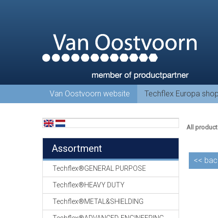
Van Oostvoorn website
Techflex Europa sho
All product
Assortment
<<
bac
Techflex®GENERAL PURPOSE
Techflex®HEAVY DUTY
Techflex®METAL&SHIELDING