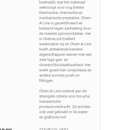
bestraald, wat het materiaal
verknoopt voor nog betere
thermische, chemische en
mechanische prestaties. Chem-
A-Line is gecertificeerd en
bestand tegen aantasting door
de meeste oplosmiddelen. Het
is ChemaLine Exellent
weekmaker vrij en Chem-A-Line
heeft uitstekende barrière-
eigenschappen samen met een
zeer lage gas- en
vloeistofdoorlaatbaarheid. Het
werkt goed met compressie en
andere soorten push-on
fittingen.
Chem-A-Line voldoet aan de
strengste criteria voor bio-pha
maceutische
productoverdracht. Ze worden
ook veel gebruikt in de water-
en grafische ind
r in mm
TT-EVP.125-.187CL