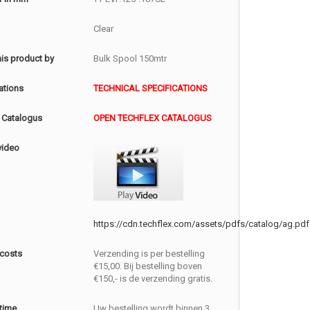
Clear
this product by
Bulk Spool 150mtr
ations
TECHNICAL SPECIFICATIONS
 Catalogus
OPEN TECHFLEX CATALOGUS
video
https://cdn.techflex.com/assets/pdfs/catalog/ag.pdf
 costs
Verzending is per bestelling
€15,00. Bij bestelling boven
€150,- is de verzending gratis.
 time
Uw bestelling wordt binnen 3