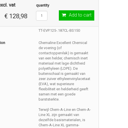
xcl. vat
quantity
Add to cart
€ 128,98
TT-EVP.125-.187CL-BS150
ion
Chemaline Excellent Chemical
de voering (of
contactoppervlak) is gemaakt
van een helder, chemisch inert
materiaal met lage dichtheid
polyethyleen (LDPE). De
buitenschaal is gemaakt van
zeer zuiver ethyleenvinylacetaat
(EVA), wat superieure
flexibiliteit en helderheid geeft
samen met een goede
barststerkte.
Terwijl Chem-A-Line en Chem-A-
Line XL zijn gemaakt van
dezelfde basismaterialen, is
Chem-A-Line XL gamma-