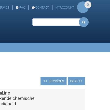
0
RVICE
FAQ
CONTACT
MYACCOUNT
<<
previous
next >>
aLine
ekende chemische
ndigheid