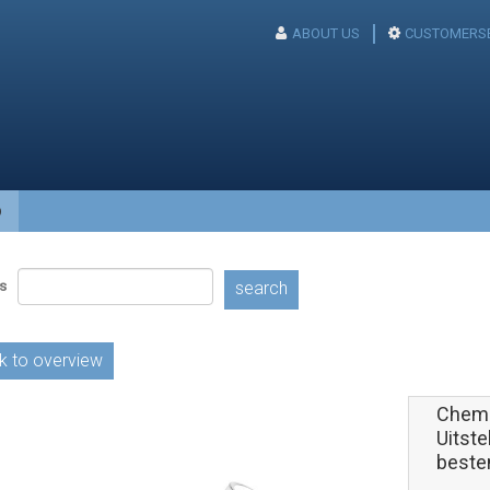
ABOUT US
CUSTOMERSE
p
s
search
k to overview
Chem
Uitst
beste