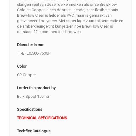
slangen veel van dezelfde kenmerken als onze BrewFlow
Gold en Copper in een doorschijnende, zeer flexibele buis.
BrewFlow Clear is helder als PVC, maar is gemaakt van
geavanceerd polymeer. Met super lage zuurstofpermeatie en
de amberkleurige tint kun je zien hoe BrewFlow Clear is
ontstaan ??in commercieel brouwen.
Diameter in mm
TT-BFL0.500-750CP
Color
CP-Copper
I order this product by
Bulk Spool 150mtr
Specifications
TECHNICAL SPECIFICATIONS
Techflex Catalogus