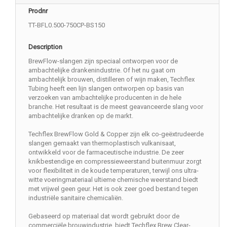
Prodnr
TT-BFL0.500-750CP-BS150
Description
BrewFlow-slangen zijn speciaal ontworpen voor de
ambachtelijke drankenindustrie. Of het nu gaat om
ambachtelijk brouwen, distilleren of wijn maken, Techflex
Tubing heeft een lijn slangen ontworpen op basis van
verzoeken van ambachtelijke producenten in de hele
branche. Het resultaat is de meest geavanceerde slang voor
ambachtelijke dranken op de markt.
Techflex BrewFlow Gold & Copper zijn elk co-geëxtrudeerde
slangen gemaakt van thermoplastisch vulkanisaat,
ontwikkeld voor de farmaceutische industrie. De zeer
knikbestendige en compressieweerstand buitenmuur zorgt
voor flexibiliteit in de koude temperaturen, terwijl ons ultra-
witte voeringmateriaal ultieme chemische weerstand biedt
met vrijwel geen geur. Het is ook zeer goed bestand tegen
industriële sanitaire chemicaliën.
Gebaseerd op materiaal dat wordt gebruikt door de
commerciële brouwindustrie, biedt Techflex Brew Clear-