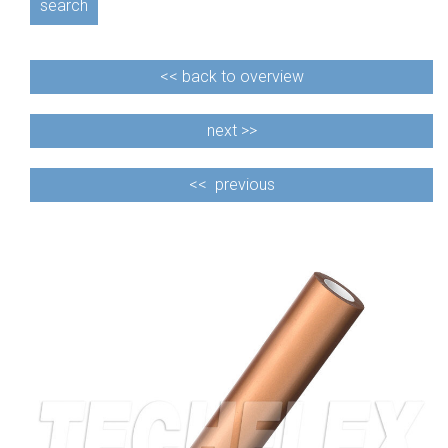
search
<<
back to overview
next >>
<<
previous