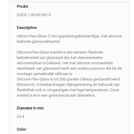
Prodnr
SGCG.1.00-NT-BS15
Description
Silicon Flex Glass C Hoogspanningsbestendige, met silicone
beklede glasvezelmantel
Silicone Flex Glass mantel is een extreem flexibele
textielmantel van glasvezel die met vlamresistente
siliconerubber is bekleed. Het met silicone ommantelde
vlechtwerk van glasvezel heeft een unieke pasvorm die bij de
montage gemakkelijk rekbaar is.
Silicone Flex Glass is tot 200 graden Celsius geclassificeerd
(Klasse H), is bestand tegen slijtagewrijving en behoudt zijn
flexibiliteit ook in omgevingen met lage temperaturen. Deze
mantel is er in een grote keuze aan diameters.
Diameter in mm
24.4
Color