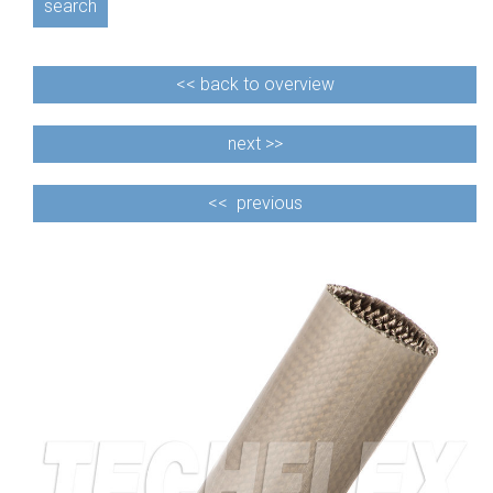
search
<<
back to overview
next >>
<<
previous