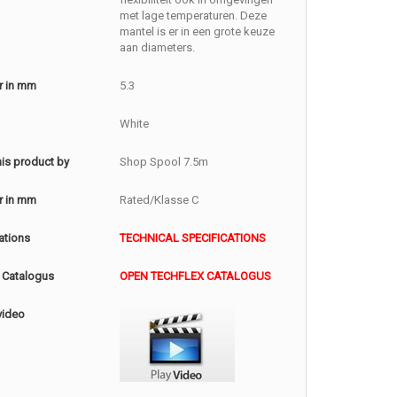
met lage temperaturen. Deze
mantel is er in een grote keuze
aan diameters.
r in mm
5.3
White
this product by
Shop Spool 7.5m
r in mm
Rated/Klasse C
ations
TECHNICAL SPECIFICATIONS
 Catalogus
OPEN TECHFLEX CATALOGUS
video