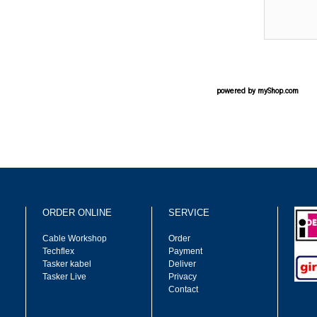
powered by
myShop.com
ORDER ONLINE
SERVICE
Cable Workshop
Order
Techflex
Payment
Tasker kabel
Deliver
Tasker Live
Privacy
Contact