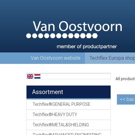
Van Oostvoorn website
Techflex Europa sho
All product
Assortment
<<
bac
Techflex®GENERAL PURPOSE
Techflex®HEAVY DUTY
Techflex®METAL&SHIELDING