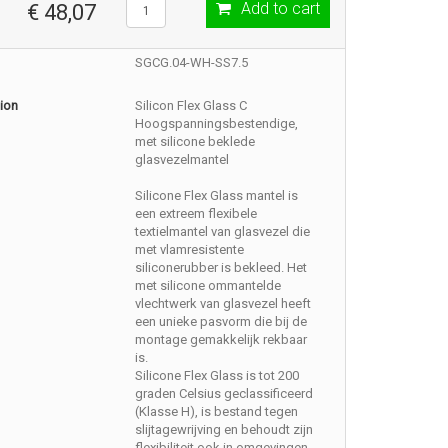
Add to cart
€ 48,07
SGCG.04-WH-SS7.5
ion
Silicon Flex Glass C
Hoogspanningsbestendige,
met silicone beklede
glasvezelmantel
Silicone Flex Glass mantel is
een extreem flexibele
textielmantel van glasvezel die
met vlamresistente
siliconerubber is bekleed. Het
met silicone ommantelde
vlechtwerk van glasvezel heeft
een unieke pasvorm die bij de
montage gemakkelijk rekbaar
is.
Silicone Flex Glass is tot 200
graden Celsius geclassificeerd
(Klasse H), is bestand tegen
slijtagewrijving en behoudt zijn
flexibiliteit ook in omgevingen