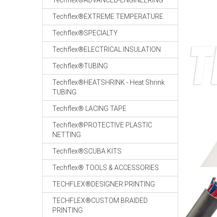
Techflex®ADVANCED-ENGINEERING
Techflex®EXTREME TEMPERATURE
Techflex®SPECIALTY
Techflex®ELECTRICAL INSULATION
Techflex®TUBING
Techflex®HEATSHRINK - Heat Shrink
TUBING
Techflex® LACING TAPE
Techflex®PROTECTIVE PLASTIC
NETTING
Techflex®SCUBA KITS
Techflex® TOOLS & ACCESSORIES
TECHFLEX®DESIGNER PRINTING
TECHFLEX®CUSTOM BRAIDED
PRINTING