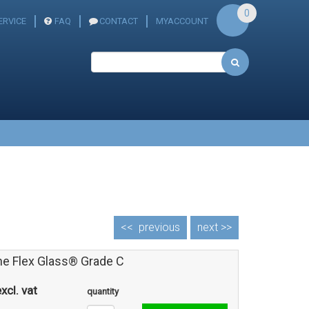
0
RVICE
FAQ
CONTACT
MYACCOUNT
<<
previous
next >>
one Flex Glass® Grade C
xcl. vat
quantity