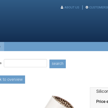
ABOUT US
CUSTOMERSE
p
s
search
k to overview
Silic
Price e