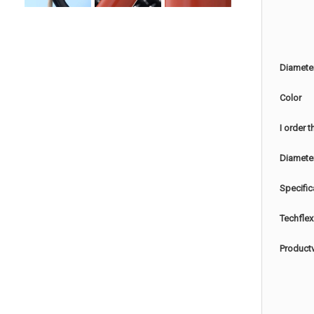
Diamete
Color
I order 
Diamete
Specific
Techflex
Product