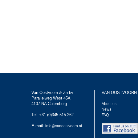
Van Oostvoorn & Zn bv
VAN OOSTVOORN
Parallelweg West 45A
4107 NA Culemborg
About us
News
Tel. +31 (0)345 515 262
FAQ
E-mail:
info@vanoostvoorn.nl