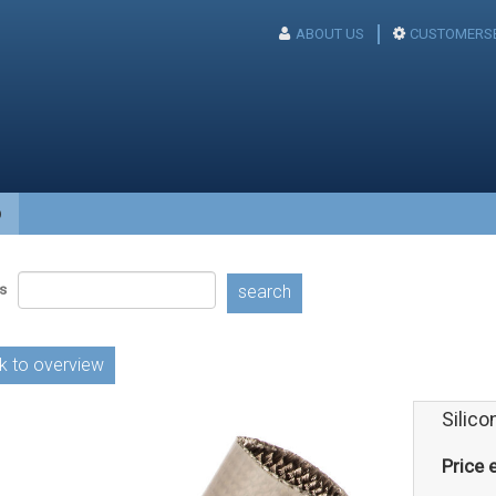
ABOUT US
CUSTOMERSE
p
s
search
k to overview
Silic
Price e