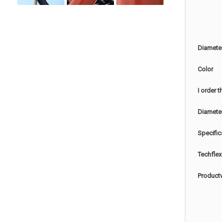
Diamete
Color
I order 
Diamete
Specific
Techflex
Product