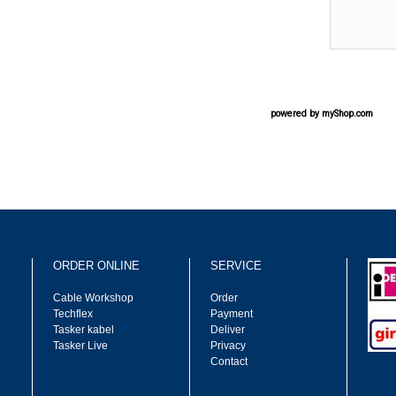
powered by
myShop.com
ORDER ONLINE
SERVICE
Cable Workshop
Order
Techflex
Payment
Tasker kabel
Deliver
Tasker Live
Privacy
Contact