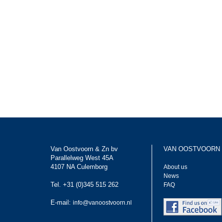
Van Oostvoorn & Zn bv
VAN OOSTVOORN
Parallelweg West 45A
4107 NA Culemborg
About us
News
Tel. +31 (0)345 515 262
FAQ
E-mail:
info@vanoostvoorn.nl