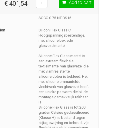
Add to cart
€ 401,54
SGCG.0.75-NT-BS15
ion
Silicon Flex Glass C
Hoogspanningsbestendige,
met silicone beklede
glasvezelmantel
Silicone Flex Glass mantel is
een extreem flexibele
textielmantel van glasvezel die
met vlamresistente
siliconerubber is bekleed. Het
met silicone ommantelde
vlechtwerk van glasvezel heeft
een unieke pasvorm die bij de
montage gemakkelijk rekbaar
is.
Silicone Flex Glass is tot 200
graden Celsius geclassificeerd
(Klasse H), is bestand tegen
slijtagewrijving en behoudt zijn
flexibiliteit ook in omgevingen