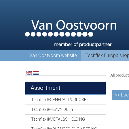
Van Oostvoorn website
Techflex Europa sho
All product
Assortment
<<
bac
Techflex®GENERAL PURPOSE
Techflex®HEAVY DUTY
Techflex®METAL&SHIELDING