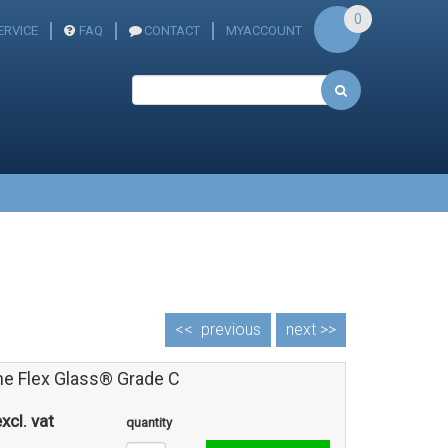
0
RVICE
FAQ
CONTACT
MYACCOUNT
<<
previous
next >>
one Flex Glass® Grade C
xcl. vat
quantity