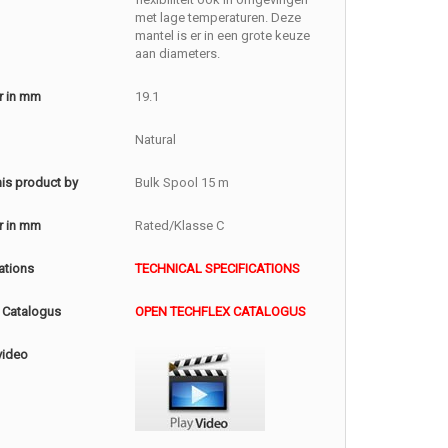
met lage temperaturen. Deze
mantel is er in een grote keuze
aan diameters.
r in mm
19.1
Natural
this product by
Bulk Spool 15 m
r in mm
Rated/Klasse C
ations
TECHNICAL SPECIFICATIONS
 Catalogus
OPEN TECHFLEX CATALOGUS
video