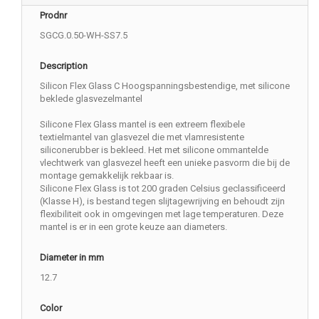
Prodnr
SGCG.0.50-WH-SS7.5
Description
Silicon Flex Glass C Hoogspanningsbestendige, met silicone
beklede glasvezelmantel
Silicone Flex Glass mantel is een extreem flexibele
textielmantel van glasvezel die met vlamresistente
siliconerubber is bekleed. Het met silicone ommantelde
vlechtwerk van glasvezel heeft een unieke pasvorm die bij de
montage gemakkelijk rekbaar is.
Silicone Flex Glass is tot 200 graden Celsius geclassificeerd
(Klasse H), is bestand tegen slijtagewrijving en behoudt zijn
flexibiliteit ook in omgevingen met lage temperaturen. Deze
mantel is er in een grote keuze aan diameters.
Diameter in mm
12.7
Color