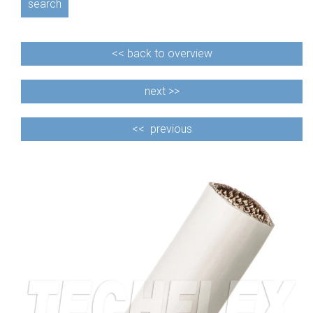
search
<<
back to overview
next >>
<<
previous