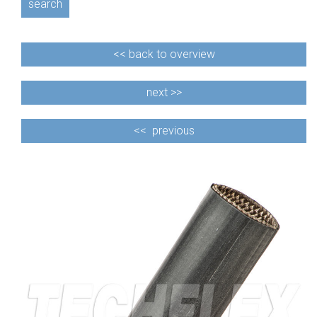
search
<<
back to overview
next >>
<<
previous