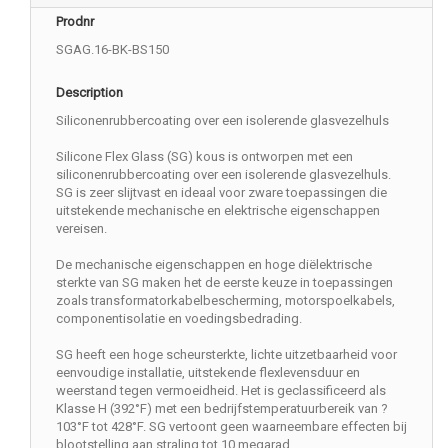
Prodnr
SGAG.16-BK-BS150
Description
Siliconenrubbercoating over een isolerende glasvezelhuls
Silicone Flex Glass (SG) kous is ontworpen met een
siliconenrubbercoating over een isolerende glasvezelhuls.
SG is zeer slijtvast en ideaal voor zware toepassingen die
uitstekende mechanische en elektrische eigenschappen
vereisen.
De mechanische eigenschappen en hoge diëlektrische
sterkte van SG maken het de eerste keuze in toepassingen
zoals transformatorkabelbescherming, motorspoelkabels,
componentisolatie en voedingsbedrading.
SG heeft een hoge scheursterkte, lichte uitzetbaarheid voor
eenvoudige installatie, uitstekende flexlevensduur en
weerstand tegen vermoeidheid. Het is geclassificeerd als
Klasse H (392°F) met een bedrijfstemperatuurbereik van ?
103°F tot 428°F. SG vertoont geen waarneembare effecten bij
blootstelling aan straling tot 10 megarad.