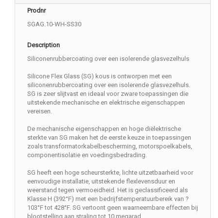
Prodnr
SGAG.10-WH-SS30
Description
Siliconenrubbercoating over een isolerende glasvezelhuls
Silicone Flex Glass (SG) kous is ontworpen met een
siliconenrubbercoating over een isolerende glasvezelhuls.
SG is zeer slijtvast en ideaal voor zware toepassingen die
uitstekende mechanische en elektrische eigenschappen
vereisen.
De mechanische eigenschappen en hoge diëlektrische
sterkte van SG maken het de eerste keuze in toepassingen
zoals transformatorkabelbescherming, motorspoelkabels,
componentisolatie en voedingsbedrading.
SG heeft een hoge scheursterkte, lichte uitzetbaarheid voor
eenvoudige installatie, uitstekende flexlevensduur en
weerstand tegen vermoeidheid. Het is geclassificeerd als
Klasse H (392°F) met een bedrijfstemperatuurbereik van ?
103°F tot 428°F. SG vertoont geen waarneembare effecten bij
blootstelling aan straling tot 10 megarad.