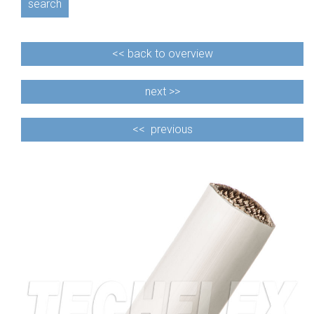
search
<<
back to overview
next >>
<<
previous