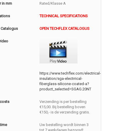
r in mm
Rated/Klasse A
ations
TECHNICAL SPECIFICATIONS
 Catalogus
OPEN TECHFLEX CATALOGUS
video
https://www.techflex.com/electrical-
insulation/sga-electrrical-
fiberglass-silicone-coated-a?
product_selected=SGAG.20NT
 costs
Verzending is per bestelling
€15,00. Bij bestelling boven
€150,- is de verzending gratis.
 time
Uw bestelling wordt binnen 3
tot 7 werkdagen bezorgd!