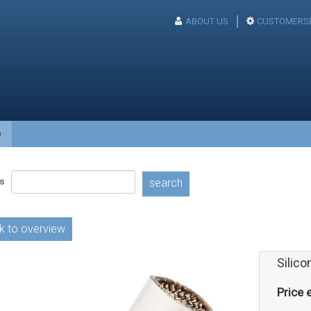
ABOUT US
CUSTOMERSE
p
s
search
k to overview
Silico
Price e