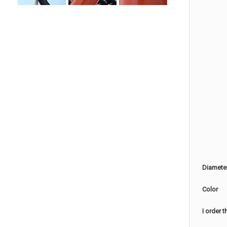
Diamete
Color
I order 