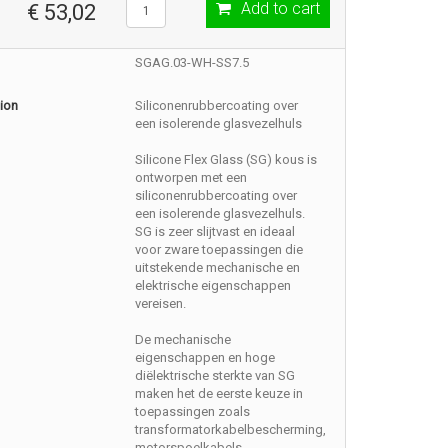
Add to cart
€ 53,02
SGAG.03-WH-SS7.5
ion
Siliconenrubbercoating over
een isolerende glasvezelhuls
Silicone Flex Glass (SG) kous is
ontworpen met een
siliconenrubbercoating over
een isolerende glasvezelhuls.
SG is zeer slijtvast en ideaal
voor zware toepassingen die
uitstekende mechanische en
elektrische eigenschappen
vereisen.
De mechanische
eigenschappen en hoge
diëlektrische sterkte van SG
maken het de eerste keuze in
toepassingen zoals
transformatorkabelbescherming,
motorspoelkabels,