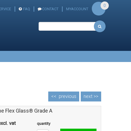
0
RVICE
FAQ
CONTACT
MYACCOUNT
<<
previous
next >>
ne Flex Glass® Grade A
xcl. vat
quantity