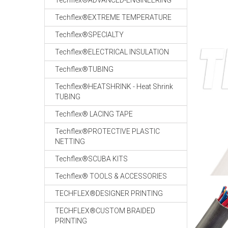
Techflex®ADVANCED-ENGINEERING
Techflex®EXTREME TEMPERATURE
Techflex®SPECIALTY
Techflex®ELECTRICAL INSULATION
Techflex®TUBING
Techflex®HEATSHRINK - Heat Shrink
TUBING
Techflex® LACING TAPE
Techflex®PROTECTIVE PLASTIC
NETTING
Techflex®SCUBA KITS
Techflex® TOOLS & ACCESSORIES
TECHFLEX®DESIGNER PRINTING
TECHFLEX®CUSTOM BRAIDED
PRINTING