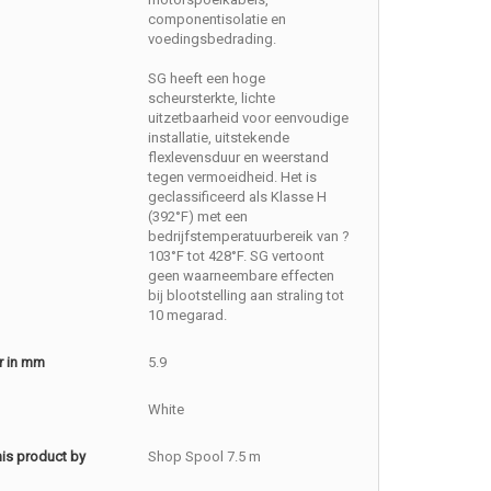
componentisolatie en
voedingsbedrading.
SG heeft een hoge
scheursterkte, lichte
uitzetbaarheid voor eenvoudige
installatie, uitstekende
flexlevensduur en weerstand
tegen vermoeidheid. Het is
geclassificeerd als Klasse H
(392°F) met een
bedrijfstemperatuurbereik van ?
103°F tot 428°F. SG vertoont
geen waarneembare effecten
bij blootstelling aan straling tot
10 megarad.
r in mm
5.9
White
this product by
Shop Spool 7.5 m