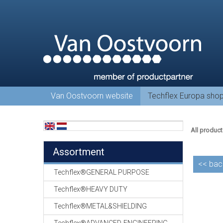
Van Oostvoorn website
Techflex Europa sho
All product
Assortment
<<
bac
Techflex®GENERAL PURPOSE
Techflex®HEAVY DUTY
Techflex®METAL&SHIELDING