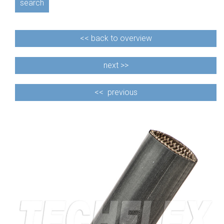
search
<<
back to overview
next >>
<<
previous