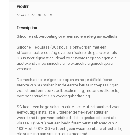
Prodnr
SGAG.0.63-BK-BS15
Description
Siliconenrubbercoating over een isolerende glasvezelhuls
Silicone Flex Glass (SG) kous is ontworpen met een
siliconenrubbercoating over een isolerende glasvezelhuls.
SG is zeer slijtvast en ideaal voor zware toepassingen die
uitstekende mechanische en elektrische eigenschappen
vereisen.
De mechanische eigenschappen en hoge diëlektrische
sterkte van SG maken het de eerste keuze in toepassingen
zoals transformatorkabelbescherming, motorspoelkabels,
componentisolatie en voedingsbedrading.
SG heeft een hoge scheursterkte, lichte uitzetbaarheid voor
eenvoudige installatie, uitstekende flexlevensduur en
weerstand tegen vermoeidheid. Het is geclassificeerd als
Klasse H (392°F) met een bedrijfstemperatuurbereik van ?
103°F tot 428°F. SG vertoont geen waarneembare effecten bij
blootstelling aan straling tot 10 megarad.