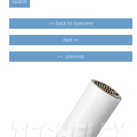
search
<<
back to overview
next >>
<<
previous