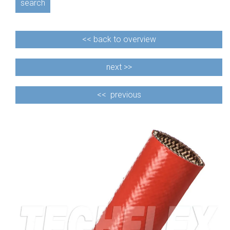
search
<<
back to overview
next >>
<<
previous