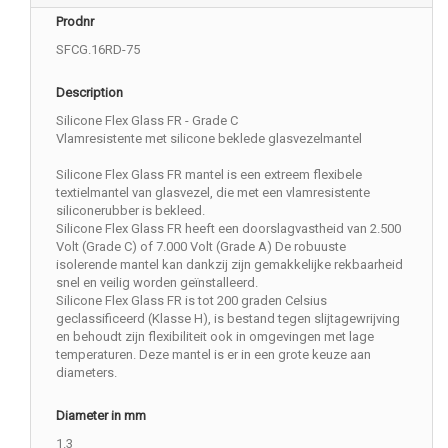
Prodnr
SFCG.16RD-75
Description
Silicone Flex Glass FR - Grade C
Vlamresistente met silicone beklede glasvezelmantel
Silicone Flex Glass FR mantel is een extreem flexibele
textielmantel van glasvezel, die met een vlamresistente
siliconerubber is bekleed.
Silicone Flex Glass FR heeft een doorslagvastheid van 2.500
Volt (Grade C) of 7.000 Volt (Grade A) De robuuste
isolerende mantel kan dankzij zijn gemakkelijke rekbaarheid
snel en veilig worden geïnstalleerd.
Silicone Flex Glass FR is tot 200 graden Celsius
geclassificeerd (Klasse H), is bestand tegen slijtagewrijving
en behoudt zijn flexibiliteit ook in omgevingen met lage
temperaturen. Deze mantel is er in een grote keuze aan
diameters.
Diameter in mm
1.3