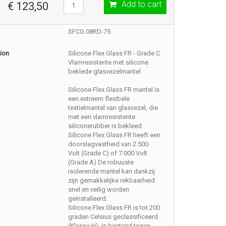
Add to cart
€ 123,50
SFCG.08RD-75
ion
Silicone Flex Glass FR - Grade C
Vlamresistente met silicone
beklede glasvezelmantel
Silicone Flex Glass FR mantel is
een extreem flexibele
textielmantel van glasvezel, die
met een vlamresistente
siliconerubber is bekleed.
Silicone Flex Glass FR heeft een
doorslagvastheid van 2.500
Volt (Grade C) of 7.000 Volt
(Grade A) De robuuste
isolerende mantel kan dankzij
zijn gemakkelijke rekbaarheid
snel en veilig worden
geïnstalleerd.
Silicone Flex Glass FR is tot 200
graden Celsius geclassificeerd
(Klasse H), is bestand tegen