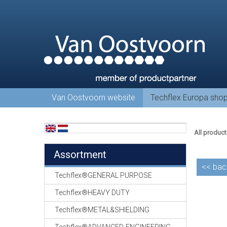
Van Oostvoorn website
Techflex Europa sho
All product
Assortment
<<
bac
Techflex®GENERAL PURPOSE
Techflex®HEAVY DUTY
Techflex®METAL&SHIELDING