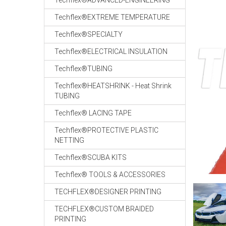
Techflex®ADVANCED-ENGINEERING
Techflex®EXTREME TEMPERATURE
Techflex®SPECIALTY
Techflex®ELECTRICAL INSULATION
Techflex®TUBING
Techflex®HEATSHRINK - Heat Shrink
TUBING
Techflex® LACING TAPE
Techflex®PROTECTIVE PLASTIC
NETTING
Techflex®SCUBA KITS
Techflex® TOOLS & ACCESSORIES
TECHFLEX®DESIGNER PRINTING
TECHFLEX®CUSTOM BRAIDED
PRINTING