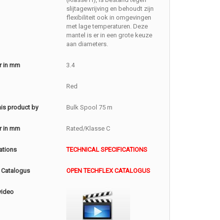
slijtagewrijving en behoudt zijn
flexibiliteit ook in omgevingen
met lage temperaturen. Deze
mantel is er in een grote keuze
aan diameters.
r in mm
3.4
Red
this product by
Bulk Spool 75 m
r in mm
Rated/Klasse C
ations
TECHNICAL SPECIFICATIONS
 Catalogus
OPEN TECHFLEX CATALOGUS
video