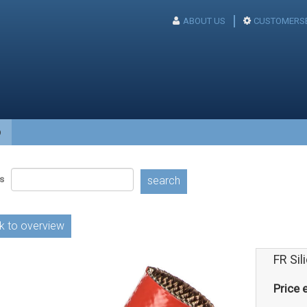
ABOUT US
CUSTOMERSE
p
s
search
k to overview
FR Sil
Price e