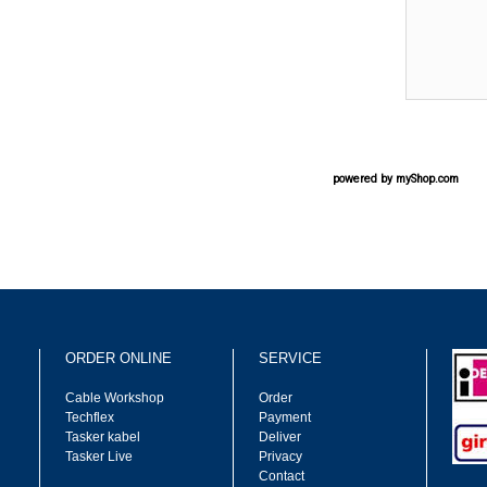
powered by
myShop.com
ORDER ONLINE
SERVICE
Cable Workshop
Order
Techflex
Payment
Tasker kabel
Deliver
Tasker Live
Privacy
Contact