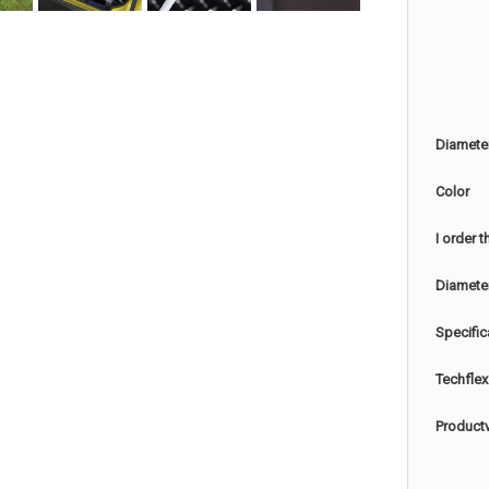
Diamete
Color
I order 
Diamete
Specific
Techflex
Product