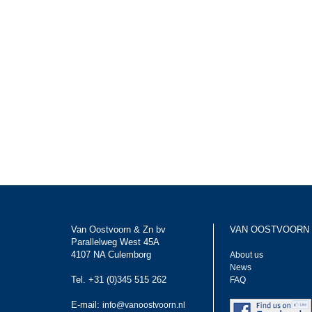
Van Oostvoorn & Zn bv
VAN OOSTVOORN
Parallelweg West 45A
4107 NA Culemborg
About us
News
Tel. +31 (0)345 515 262
FAQ
E-mail:
info@vanoostvoorn.nl