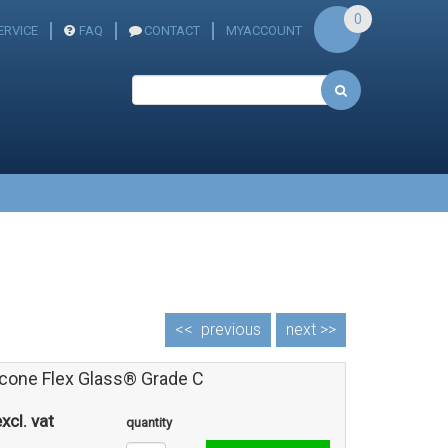
0
RVICE
FAQ
CONTACT
MYACCOUNT
<<
previous
next >>
icone Flex Glass® Grade C
xcl. vat
quantity