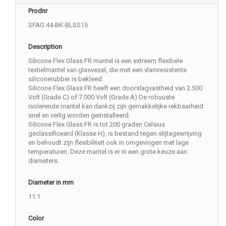
Prodnr
SFAG.44-BK-BLSS15
Description
Silicone Flex Glass FR mantel is een extreem flexibele
textielmantel van glasvezel, die met een vlamresistente
siliconerubber is bekleed.
Silicone Flex Glass FR heeft een doorslagvastheid van 2.500
Volt (Grade C) of 7.000 Volt (Grade A) De robuuste
isolerende mantel kan dankzij zijn gemakkelijke rekbaarheid
snel en veilig worden geïnstalleerd.
Silicone Flex Glass FR is tot 200 graden Celsius
geclassificeerd (Klasse H), is bestand tegen slijtagewrijving
en behoudt zijn flexibiliteit ook in omgevingen met lage
temperaturen. Deze mantel is er in een grote keuze aan
diameters.
Diameter in mm
11.1
Color