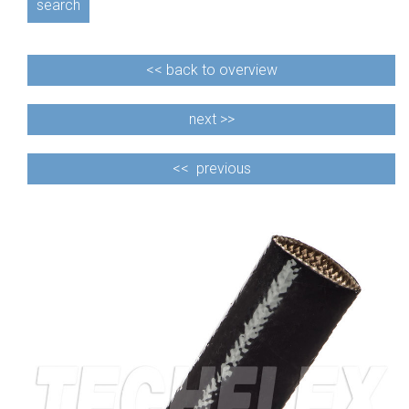
search
<<
back to overview
next >>
<<
previous