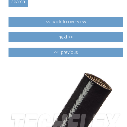
search
<<
back to overview
next >>
<<
previous