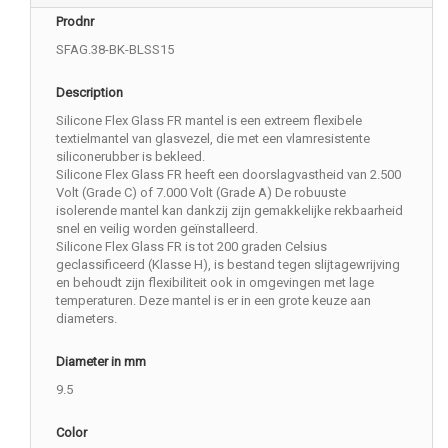
Prodnr
SFAG.38-BK-BLSS15
Description
Silicone Flex Glass FR mantel is een extreem flexibele
textielmantel van glasvezel, die met een vlamresistente
siliconerubber is bekleed.
Silicone Flex Glass FR heeft een doorslagvastheid van 2.500
Volt (Grade C) of 7.000 Volt (Grade A) De robuuste
isolerende mantel kan dankzij zijn gemakkelijke rekbaarheid
snel en veilig worden geïnstalleerd.
Silicone Flex Glass FR is tot 200 graden Celsius
geclassificeerd (Klasse H), is bestand tegen slijtagewrijving
en behoudt zijn flexibiliteit ook in omgevingen met lage
temperaturen. Deze mantel is er in een grote keuze aan
diameters.
Diameter in mm
9.5
Color