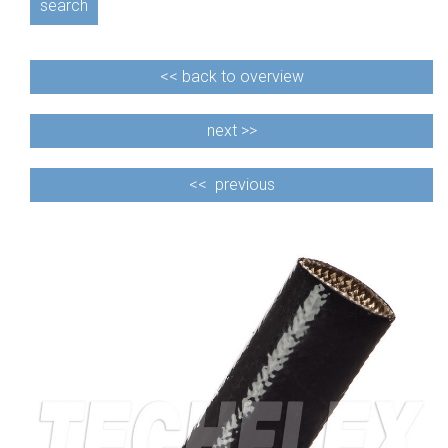
search
<<
back to overview
next >>
<<
previous