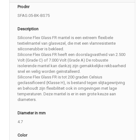
Prodnr
SFAG.05-BK-BS75
Description
Silicone Flex Glass FR mantel is een extreem flexibele
textielmantel van glasvezel, die met een vlamresistente
siliconerubber is bekleed.
Silicone Flex Glass FR heeft een doorslagvastheid van 2.500
Volt (Grade C) of 7.000 Volt (Grade A) De robuuste
isolerende mantel kan dankzij zijn gemakkelijke rekbaarheid
snel en veilig worden geïnstalleerd.
Silicone Flex Glass FR is tot 200 graden Celsius
geclassificeerd (Klasse H), is bestand tegen slijtagewrijving
en behoudt zijn flexibiliteit ook in omgevingen met lage
temperaturen. Deze mantel is er in een grote keuze aan
diameters.
Diameter in mm
4.7
Color