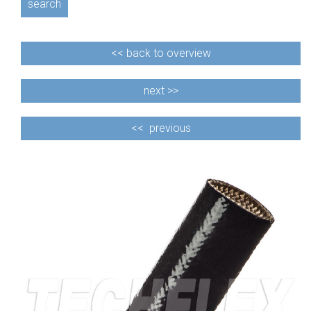
search
<<
back to overview
next >>
<<
previous