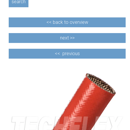
search
<<
back to overview
next >>
<<
previous