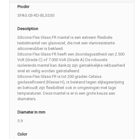
Prodnr
SFAG.03-RD-BLSS30
Description
Silicone Flex Glass FR mantel is een extreem flexibele
textielmantel van glasvezel, die met een vlamresistente
siliconerubber is bekleed.
Silicone Flex Glass FR heeft een doorslagvastheid van 2.500
Volt (Grade C) of 7.000 Volt (Grade A) De robuuste
isolerende mantel kan dankzij zijn gemakkelijke rekbaarheid
snel en veilig worden geïnstalleerd.
Silicone Flex Glass FR is tot 200 graden Celsius
geclassificeerd (Klasse H), is bestand tegen slijtagewrijving
en behoudt zijn flexibiliteit ook in omgevingen met lage
temperaturen. Deze mantel is er in een grote keuze aan
diameters.
Diameter in mm
5.9
Color