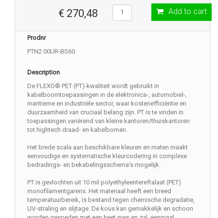
Add to cart
€ 270,48
Prodnr
PTN2.00UR-BS60
Description
De FLEXO® PET (PT)-kwaliteit wordt gebruikt in
kabelboomtoepassingen in de elektronica-, automobiel-,
maritieme en industriële sector, waar kostenefficiëntie en
duurzaamheid van cruciaal belang zijn. PT is te vinden in
toepassingen variërend van kleine kantoren/thuiskantoren
tot hightech draad- en kabelbomen.
Het brede scala aan beschikbare kleuren en maten maakt
eenvoudige en systematische kleurcodering in complexe
bedradings- en bekabelingsschema's mogelijk.
PT is gevlochten uit 10 mil polyethyleentereftalaat (PET)
monofilamentgarens. Het materiaal heeft een breed
temperatuurbereik, is bestand tegen chemische degradatie,
UV-straling en slijtage. De kous kan gemakkelijk en schoon
worden gesneden met een heet mes en zal, eenmaal