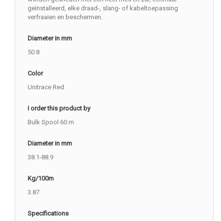
geïnstalleerd, elke draad-, slang- of kabeltoepassing
verfraaien en beschermen.
Diameter in mm
50.8
Color
Unitrace Red
I order this product by
Bulk Spool 60 m
Diameter in mm
38.1-88.9
Kg/100m
3.87
Specifications