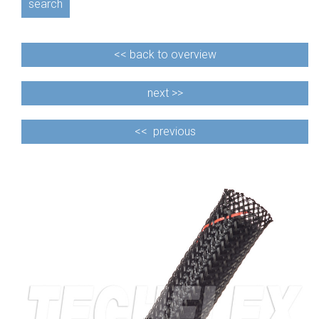
search
<<
back to overview
next >>
<<
previous