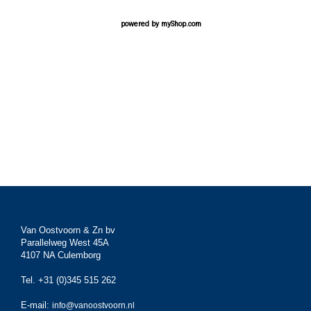
powered by
myShop.com
Van Oostvoorn & Zn bv
Parallelweg West 45A
4107 NA Culemborg
Tel. +31 (0)345 515 262
E-mail:
info@vanoostvoorn.nl