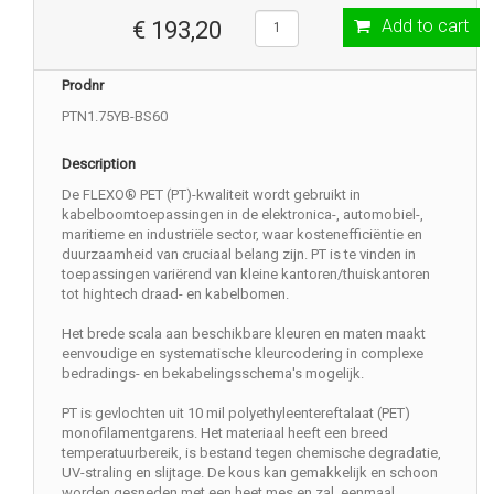
Add to cart
€ 193,20
Prodnr
PTN1.75YB-BS60
Description
De FLEXO® PET (PT)-kwaliteit wordt gebruikt in
kabelboomtoepassingen in de elektronica-, automobiel-,
maritieme en industriële sector, waar kostenefficiëntie en
duurzaamheid van cruciaal belang zijn. PT is te vinden in
toepassingen variërend van kleine kantoren/thuiskantoren
tot hightech draad- en kabelbomen.
Het brede scala aan beschikbare kleuren en maten maakt
eenvoudige en systematische kleurcodering in complexe
bedradings- en bekabelingsschema's mogelijk.
PT is gevlochten uit 10 mil polyethyleentereftalaat (PET)
monofilamentgarens. Het materiaal heeft een breed
temperatuurbereik, is bestand tegen chemische degradatie,
UV-straling en slijtage. De kous kan gemakkelijk en schoon
worden gesneden met een heet mes en zal, eenmaal