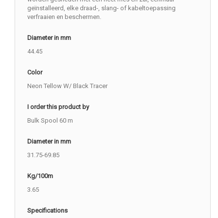
geïnstalleerd, elke draad-, slang- of kabeltoepassing
verfraaien en beschermen.
Diameter in mm
44.45
Color
Neon Tellow W/ Black Tracer
I order this product by
Bulk Spool 60 m
Diameter in mm
31.75-69.85
Kg/100m
3.65
Specifications