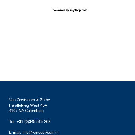
powered by
myShop.com
Van Oostvoorn & Zn bv
Parallelweg West 45A
4107 NA Culemborg
Tel. +31 (0)345 515 262
E-mail:
info@vanoostvoorn.nl