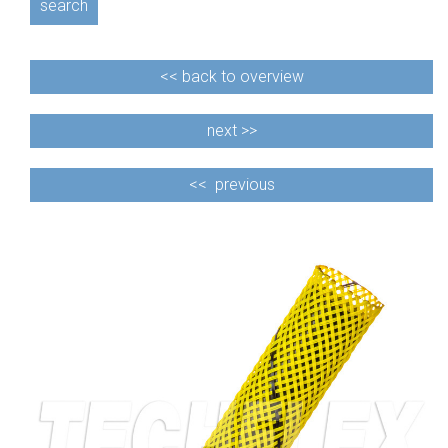
search
<<
back to overview
next >>
<<
previous