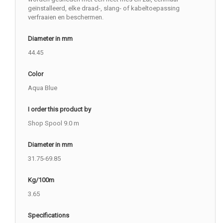
geïnstalleerd, elke draad-, slang- of kabeltoepassing
verfraaien en beschermen.
Diameter in mm
44.45
Color
Aqua Blue
I order this product by
Shop Spool 9.0 m
Diameter in mm
31.75-69.85
Kg/100m
3.65
Specifications