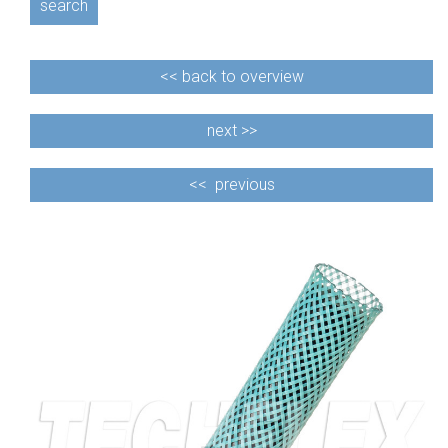
search
<<
back to overview
next >>
<<
previous