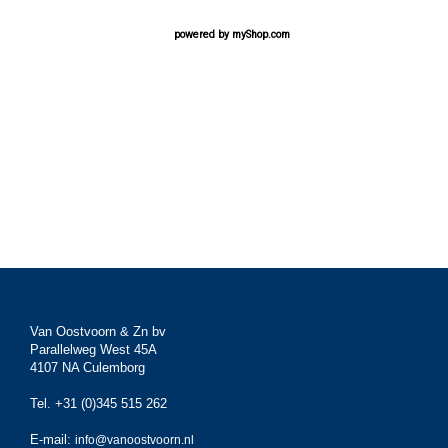
powered by
myShop.com
Van Oostvoorn & Zn bv
Parallelweg West 45A
4107 NA Culemborg
Tel. +31 (0)345 515 262
E-mail:
info@vanoostvoorn.nl