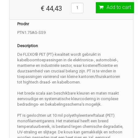
Add to cart
€ 44,43
Prodnr
PTN1.75AG-SS9
Description
De FLEXO® PET (PT)-kwaliteit wordt gebruikt in
kabelboomtoepassingen in de elektronica-, automobiel-,
maritieme en industriële sector, waar kostenefficiëntie en
duurzaamheid van cruciaal belang zijn. PT is te vinden in
toepassingen variërend van kleine kantoren/thuiskantoren
tot hightech draad- en kabelbomen.
Het brede scala aan beschikbare kleuren en maten maakt
eenvoudige en systematische kleurcodering in complexe
bedradings- en bekabelingsschema's mogelijk.
PT is gevlochten uit 10 mil polyethyleentereftalaat (PET)
monofilamentgarens. Het materiaal heeft een breed
temperatuurbereik, is bestand tegen chemische degradatie,
UV-straling en slijtage. De kous kan gemakkelijk en schoon
worden gesneden met een heet mes en zal, eenmaal