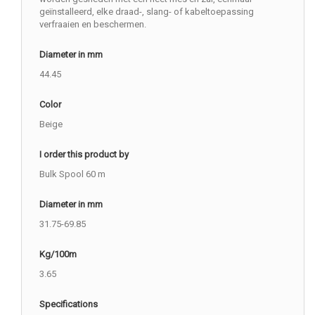
geïnstalleerd, elke draad-, slang- of kabeltoepassing
verfraaien en beschermen.
Diameter in mm
44.45
Color
Beige
I order this product by
Bulk Spool 60 m
Diameter in mm
31.75-69.85
Kg/100m
3.65
Specifications