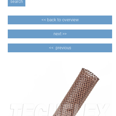
search
<<
back to overview
next >>
<<
previous