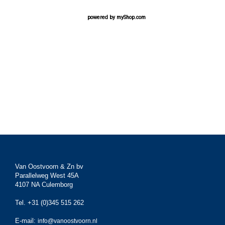
powered by
myShop.com
Van Oostvoorn & Zn bv
Parallelweg West 45A
4107 NA Culemborg
Tel. +31 (0)345 515 262
E-mail:
info@vanoostvoorn.nl