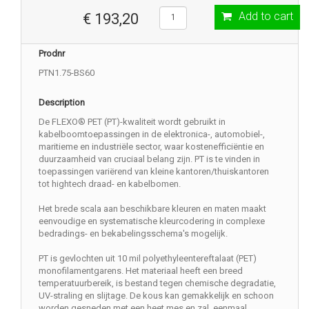
Add to cart
€ 193,20
Prodnr
PTN1.75-BS60
Description
De FLEXO® PET (PT)-kwaliteit wordt gebruikt in
kabelboomtoepassingen in de elektronica-, automobiel-,
maritieme en industriële sector, waar kostenefficiëntie en
duurzaamheid van cruciaal belang zijn. PT is te vinden in
toepassingen variërend van kleine kantoren/thuiskantoren
tot hightech draad- en kabelbomen.
Het brede scala aan beschikbare kleuren en maten maakt
eenvoudige en systematische kleurcodering in complexe
bedradings- en bekabelingsschema's mogelijk.
PT is gevlochten uit 10 mil polyethyleentereftalaat (PET)
monofilamentgarens. Het materiaal heeft een breed
temperatuurbereik, is bestand tegen chemische degradatie,
UV-straling en slijtage. De kous kan gemakkelijk en schoon
worden gesneden met een heet mes en zal, eenmaal