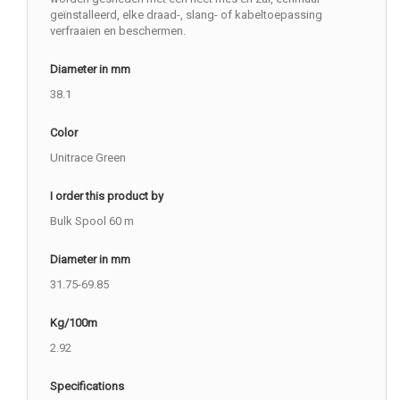
geïnstalleerd, elke draad-, slang- of kabeltoepassing
verfraaien en beschermen.
Diameter in mm
38.1
Color
Unitrace Green
I order this product by
Bulk Spool 60 m
Diameter in mm
31.75-69.85
Kg/100m
2.92
Specifications