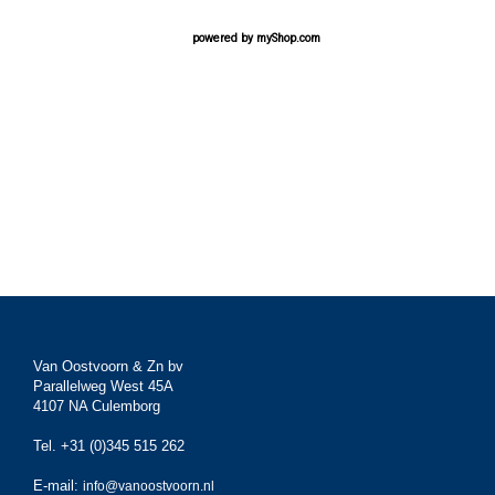
powered by
myShop.com
Van Oostvoorn & Zn bv
Parallelweg West 45A
4107 NA Culemborg
Tel. +31 (0)345 515 262
E-mail:
info@vanoostvoorn.nl