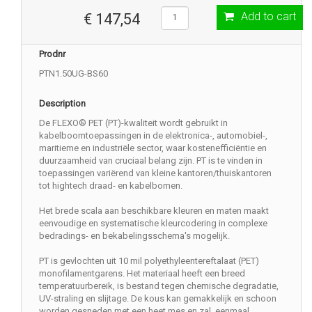
Add to cart
€ 147,54
Prodnr
PTN1.50UG-BS60
Description
De FLEXO® PET (PT)-kwaliteit wordt gebruikt in
kabelboomtoepassingen in de elektronica-, automobiel-,
maritieme en industriële sector, waar kostenefficiëntie en
duurzaamheid van cruciaal belang zijn. PT is te vinden in
toepassingen variërend van kleine kantoren/thuiskantoren
tot hightech draad- en kabelbomen.
Het brede scala aan beschikbare kleuren en maten maakt
eenvoudige en systematische kleurcodering in complexe
bedradings- en bekabelingsschema's mogelijk.
PT is gevlochten uit 10 mil polyethyleentereftalaat (PET)
monofilamentgarens. Het materiaal heeft een breed
temperatuurbereik, is bestand tegen chemische degradatie,
UV-straling en slijtage. De kous kan gemakkelijk en schoon
worden gesneden met een heet mes en zal, eenmaal