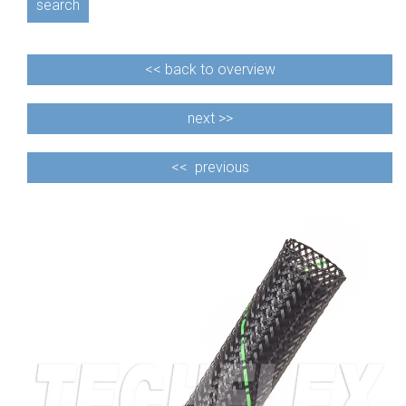
search
<<
back to overview
next >>
<<
previous