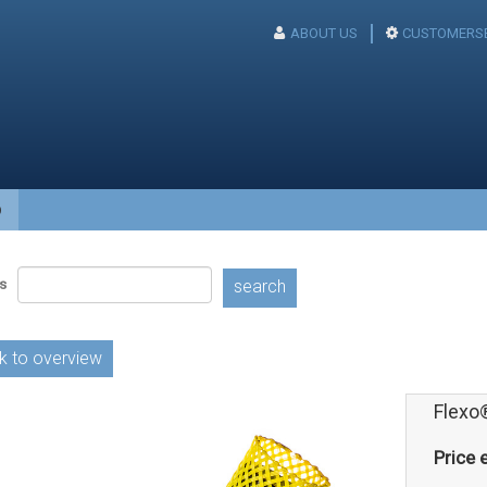
ABOUT US
CUSTOMERSE
p
s
search
k to overview
Flexo
Price e