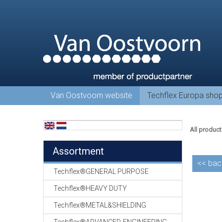
Van Oostvoorn website
Techflex Europa sho
All product
Assortment
<<
bac
Techflex®GENERAL PURPOSE
Techflex®HEAVY DUTY
Techflex®METAL&SHIELDING