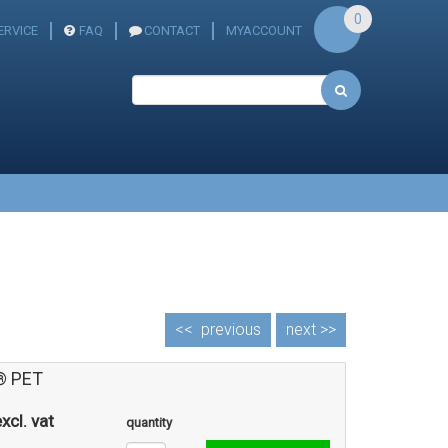
0
RVICE
FAQ
CONTACT
MYACCOUNT
<<
previous
next >>
® PET
xcl. vat
quantity