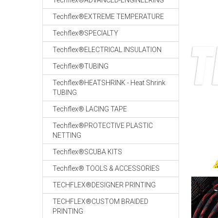
Techflex®ADVANCED-ENGINEERING
Techflex®EXTREME TEMPERATURE
Techflex®SPECIALTY
Techflex®ELECTRICAL INSULATION
Techflex®TUBING
Techflex®HEATSHRINK - Heat Shrink
TUBING
Techflex® LACING TAPE
Techflex®PROTECTIVE PLASTIC
NETTING
Techflex®SCUBA KITS
Techflex® TOOLS & ACCESSORIES
TECHFLEX®DESIGNER PRINTING
TECHFLEX®CUSTOM BRAIDED
PRINTING