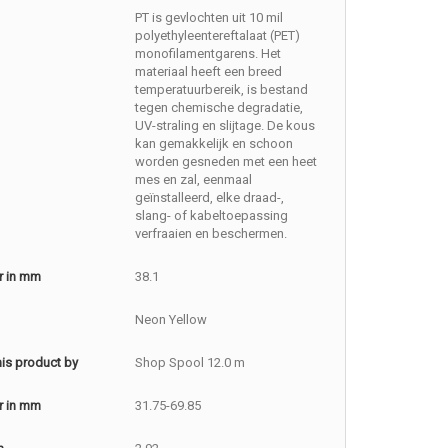
PT is gevlochten uit 10 mil
polyethyleentereftalaat (PET)
monofilamentgarens. Het
materiaal heeft een breed
temperatuurbereik, is bestand
tegen chemische degradatie,
UV-straling en slijtage. De kous
kan gemakkelijk en schoon
worden gesneden met een heet
mes en zal, eenmaal
geïnstalleerd, elke draad-,
slang- of kabeltoepassing
verfraaien en beschermen.
r in mm
38.1
Neon Yellow
this product by
Shop Spool 12.0 m
r in mm
31.75-69.85