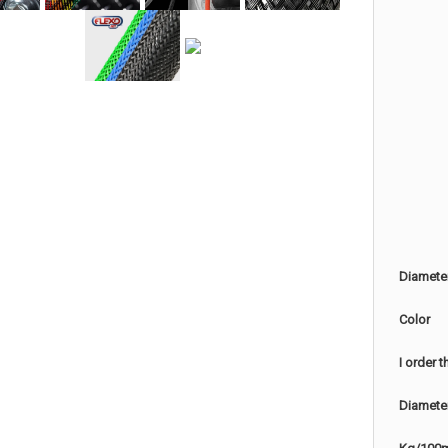
Diamete
Color
I order 
Diamete