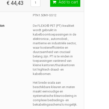
Add to cart
€ 44,43
PTN1.50NY-SS12
ion
De FLEXO® PET (PT)-kwaliteit
wordt gebruikt in
kabelboomtoepassingen in de
elektronica-, automobiel-,
maritieme en industriële sector,
waar kostenefficiëntie en
duurzaamheid van cruciaal
belang zijn. PT is te vinden in
toepassingen variërend van
kleine kantoren/thuiskantoren
tot hightech draad- en
kabelbomen.
Het brede scala aan
beschikbare kleuren en maten
maakt eenvoudige en
systematische kleurcodering in
complexe bedradings- en
bekabelingsschema's mogelijk.