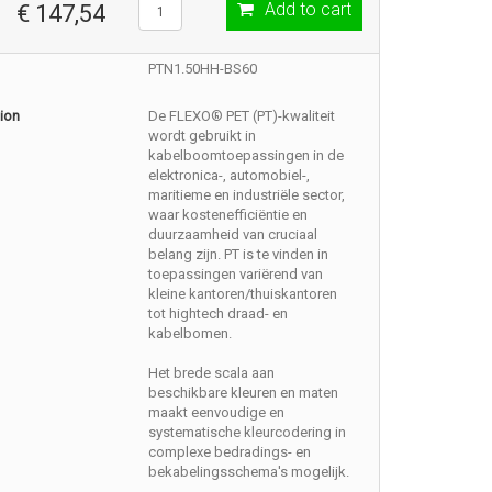
Add to cart
€ 147,54
PTN1.50HH-BS60
ion
De FLEXO® PET (PT)-kwaliteit
wordt gebruikt in
kabelboomtoepassingen in de
elektronica-, automobiel-,
maritieme en industriële sector,
waar kostenefficiëntie en
duurzaamheid van cruciaal
belang zijn. PT is te vinden in
toepassingen variërend van
kleine kantoren/thuiskantoren
tot hightech draad- en
kabelbomen.
Het brede scala aan
beschikbare kleuren en maten
maakt eenvoudige en
systematische kleurcodering in
complexe bedradings- en
bekabelingsschema's mogelijk.