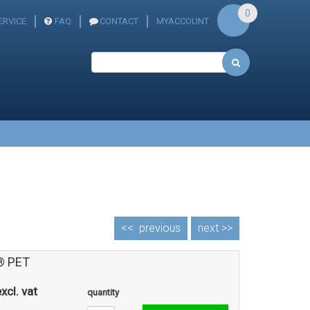
0
RVICE
FAQ
CONTACT
MYACCOUNT
<<
previous
next >>
® PET
xcl. vat
quantity