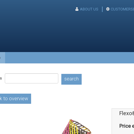
ABOUT US
CUSTOMERSE
p
s
search
k to overview
Flexo
Price e