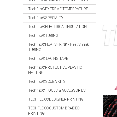
Techflex®ADVANCED-ENGINEERING
Techflex®EXTREME TEMPERATURE
Techflex®SPECIALTY
Techflex®ELECTRICAL INSULATION
Techflex®TUBING
Techflex®HEATSHRINK - Heat Shrink
TUBING
Techflex® LACING TAPE
Techflex®PROTECTIVE PLASTIC
NETTING
Techflex®SCUBA KITS
Techflex® TOOLS & ACCESSORIES
TECHFLEX®DESIGNER PRINTING
TECHFLEX®CUSTOM BRAIDED
PRINTING