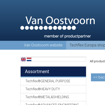
Van Oostvoorn website
Techflex Europa sho
All product
Assortment
<<
bac
Techflex®GENERAL PURPOSE
Techflex®HEAVY DUTY
Techflex®METAL&SHIELDING