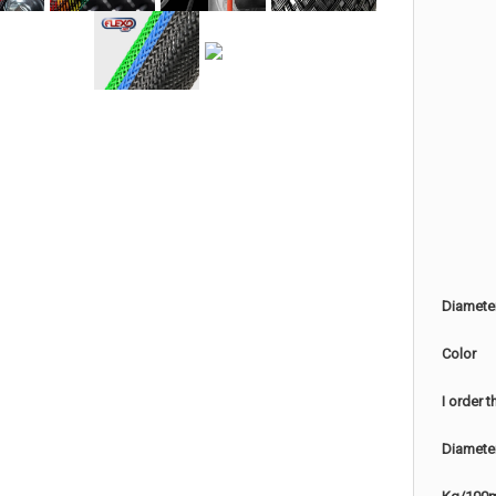
Diamete
Color
I order 
Diamete