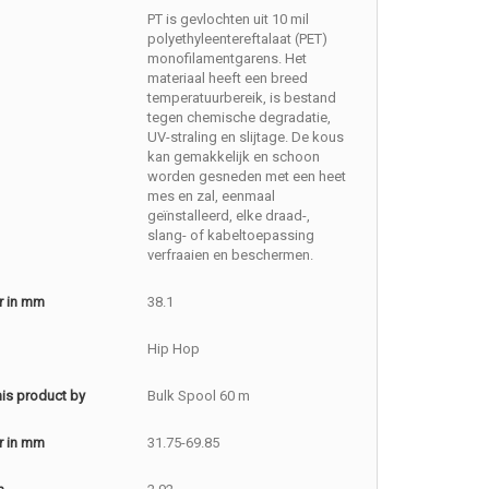
PT is gevlochten uit 10 mil
polyethyleentereftalaat (PET)
monofilamentgarens. Het
materiaal heeft een breed
temperatuurbereik, is bestand
tegen chemische degradatie,
UV-straling en slijtage. De kous
kan gemakkelijk en schoon
worden gesneden met een heet
mes en zal, eenmaal
geïnstalleerd, elke draad-,
slang- of kabeltoepassing
verfraaien en beschermen.
r in mm
38.1
Hip Hop
this product by
Bulk Spool 60 m
r in mm
31.75-69.85