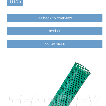
search
<<
back to overview
next >>
<<
previous