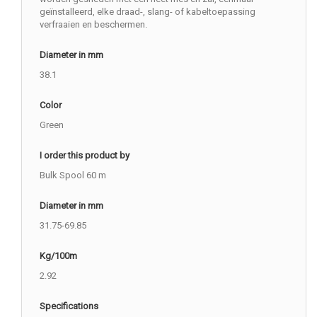
geïnstalleerd, elke draad-, slang- of kabeltoepassing
verfraaien en beschermen.
Diameter in mm
38.1
Color
Green
I order this product by
Bulk Spool 60 m
Diameter in mm
31.75-69.85
Kg/100m
2.92
Specifications