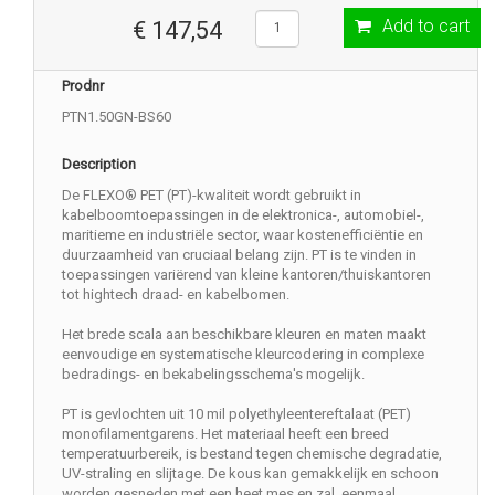
Add to cart
€ 147,54
Prodnr
PTN1.50GN-BS60
Description
De FLEXO® PET (PT)-kwaliteit wordt gebruikt in
kabelboomtoepassingen in de elektronica-, automobiel-,
maritieme en industriële sector, waar kostenefficiëntie en
duurzaamheid van cruciaal belang zijn. PT is te vinden in
toepassingen variërend van kleine kantoren/thuiskantoren
tot hightech draad- en kabelbomen.
Het brede scala aan beschikbare kleuren en maten maakt
eenvoudige en systematische kleurcodering in complexe
bedradings- en bekabelingsschema's mogelijk.
PT is gevlochten uit 10 mil polyethyleentereftalaat (PET)
monofilamentgarens. Het materiaal heeft een breed
temperatuurbereik, is bestand tegen chemische degradatie,
UV-straling en slijtage. De kous kan gemakkelijk en schoon
worden gesneden met een heet mes en zal, eenmaal