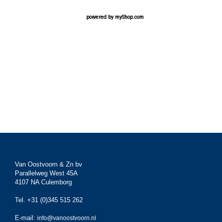
powered by
myShop.com
Van Oostvoorn & Zn bv
Parallelweg West 45A
4107 NA Culemborg
Tel. +31 (0)345 515 262
E-mail:
info@vanoostvoorn.nl