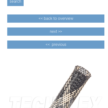
search
<<
back to overview
next >>
<<
previous