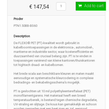
Add to cart
€ 147,54
Prodnr
PTN1.50BB-BS60
Description
De FLEXO® PET (PT)-kwaliteit wordt gebruikt in
kabelboomtoepassingen in de elektronica-, automobiel-,
maritieme en industriële sector, waar kostenefficiëntie en
duurzaamheid van cruciaal belang zijn. PT is te vinden in
toepassingen variërend van kleine kantoren/thuiskantoren
tot hightech draad- en kabelbomen.
Het brede scala aan beschikbare kleuren en maten maakt
eenvoudige en systematische kleurcodering in complexe
bedradings- en bekabelingsschema's mogelijk.
PT is gevlochten uit 10 mil polyethyleentereftalaat (PET)
monofilamentgarens. Het materiaal heeft een breed
temperatuurbereik, is bestand tegen chemische degradatie,
UV-straling en slijtage. De kous kan gemakkelijk en schoon
worden gesneden met een heet mes en zal, eenmaal