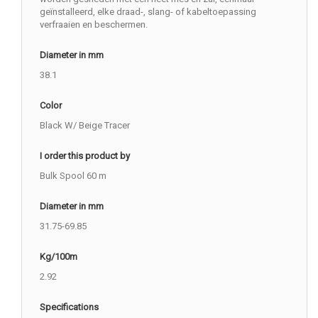
geïnstalleerd, elke draad-, slang- of kabeltoepassing
verfraaien en beschermen.
Diameter in mm
38.1
Color
Black W/ Beige Tracer
I order this product by
Bulk Spool 60 m
Diameter in mm
31.75-69.85
Kg/100m
2.92
Specifications