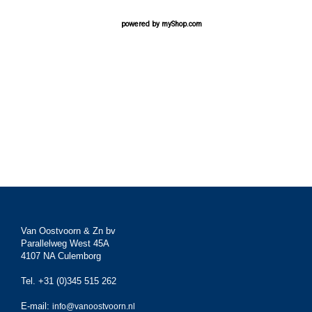
powered by
myShop.com
Van Oostvoorn & Zn bv
Parallelweg West 45A
4107 NA Culemborg
Tel. +31 (0)345 515 262
E-mail:
info@vanoostvoorn.nl