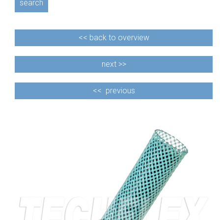
search
<<
back to overview
next >>
<<
previous