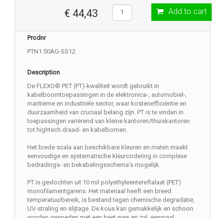
Add to cart
€ 44,43
Prodnr
PTN1.50AG-SS12
Description
De FLEXO® PET (PT)-kwaliteit wordt gebruikt in
kabelboomtoepassingen in de elektronica-, automobiel-,
maritieme en industriële sector, waar kostenefficiëntie en
duurzaamheid van cruciaal belang zijn. PT is te vinden in
toepassingen variërend van kleine kantoren/thuiskantoren
tot hightech draad- en kabelbomen.
Het brede scala aan beschikbare kleuren en maten maakt
eenvoudige en systematische kleurcodering in complexe
bedradings- en bekabelingsschema's mogelijk.
PT is gevlochten uit 10 mil polyethyleentereftalaat (PET)
monofilamentgarens. Het materiaal heeft een breed
temperatuurbereik, is bestand tegen chemische degradatie,
UV-straling en slijtage. De kous kan gemakkelijk en schoon
worden gesneden met een heet mes en zal, eenmaal