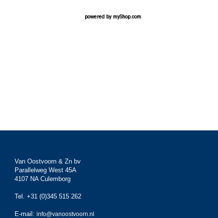
powered by
myShop.com
Van Oostvoorn & Zn bv
Parallelweg West 45A
4107 NA Culemborg
Tel. +31 (0)345 515 262
E-mail:
info@vanoostvoorn.nl