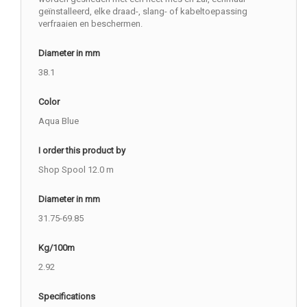
geïnstalleerd, elke draad-, slang- of kabeltoepassing
verfraaien en beschermen.
Diameter in mm
38.1
Color
Aqua Blue
I order this product by
Shop Spool 12.0 m
Diameter in mm
31.75-69.85
Kg/100m
2.92
Specifications