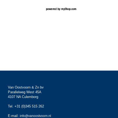
powered by
myShop.com
Van Oostvoorn & Zn bv
Parallelweg West 45A
4107 NA Culemborg
Tel. +31 (0)345 515 262
E-mail:
info@vanoostvoorn.nl