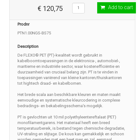
Add to cart
€ 120,75
Prodnr
PTN1.00NGS-BS75
Description
De FLEXO® PET (PT)-kwaliteit wordt gebruikt in
kabelboomtoepassingen in de elektronica-, automobiel-,
maritieme en industriële sector, waar kostenefficiëntie en
duurzaamheid van cruciaal belang zijn. PT is te vinden in
toepassingen variërend van kleine kantoren/thuiskantoren
tot hightech draad- en kabelbomen.
Het brede scala aan beschikbare kleuren en maten maakt
eenvoudige en systematische kleurcodering in complexe
bedradings- en bekabelingsschema's mogelijk.
PT is gevlochten uit 10 mil polyethyleentereftalaat (PET)
monofilamentgarens. Het materiaal heeft een breed
temperatuurbereik, is bestand tegen chemische degradatie,
UV-straling en slijtage. De kous kan gemakkelijk en schoon
worden gesneden met een heet mes en zal, eenmaal