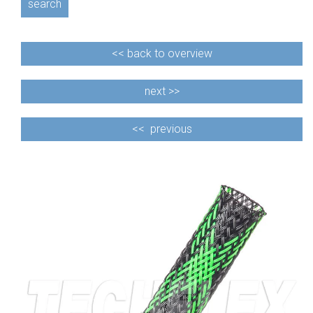
search
<<
back to overview
next >>
<<
previous