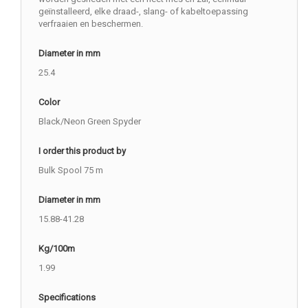
geïnstalleerd, elke draad-, slang- of kabeltoepassing
verfraaien en beschermen.
Diameter in mm
25.4
Color
Black/Neon Green Spyder
I order this product by
Bulk Spool 75 m
Diameter in mm
15.88-41.28
Kg/100m
1.99
Specifications